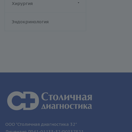
Цинссера)
Хирургия
Т-лимфотропный вирус
человека
Флебология
Эндокринология
Токсоплазмоз
Трихомониаз
Туберкулез
Уреаплазменная инфекция
Хламидийная инфекция
Цитомегаловирусная
инфекция
Эпидемический паротит
Эпштейна-Барр вирус /
инфекционный мононуклеоз
ООО "Столичная диагностика 32"
Лицензия Л041-01133-32/00337821