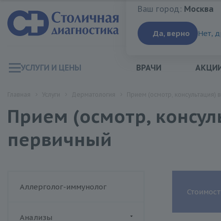
Ваш город:
Москва
Ваш город:
Москва
Да, верно
Нет, 
УСЛУГИ И ЦЕНЫ
ВРАЧИ
АКЦИ
Главная
Услуги
Дерматология
Прием (осмотр, консультация)
Прием (осмотр, консу
первичный
Аллерголог-иммунолог
Стоимост
Анализы