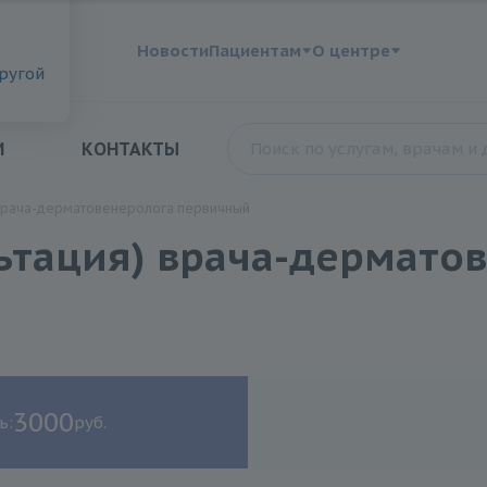
?
Новости
Пациентам
О центре
другой
И
КОНТАКТЫ
 врача-дерматовенеролога первичный
льтация) врача-дермато
3000
ь:
руб.