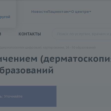
?
Новости
Пациентам
О центре
другой
И
КОНТАКТЫ
(дерматоскопия цифровая), картирование, 26 - 50 образований
ичением (дерматоскопи
образований
ь: Уточняйте