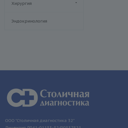
Цинссера)
Хирургия
Т-лимфотропный вирус
человека
Флебология
Эндокринология
Токсоплазмоз
Трихомониаз
Туберкулез
Уреаплазменная инфекция
Хламидийная инфекция
Цитомегаловирусная
инфекция
Эпидемический паротит
Эпштейна-Барр вирус /
инфекционный мононуклеоз
ООО "Столичная диагностика 32"
Лицензия Л041-01133-32/00337821