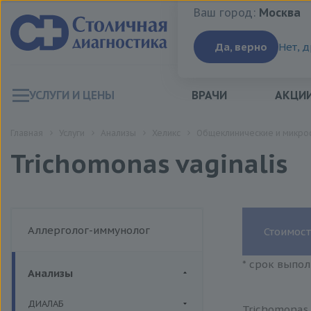
Ваш город:
Москва
Ваш город:
Москва
Да, верно
Нет, 
УСЛУГИ И ЦЕНЫ
ВРАЧИ
АКЦИ
Главная
Услуги
Анализы
Хеликс
Общеклинические и микро
Trichomonas vaginalis
Аллерголог-иммунолог
Стоимост
* срок выпол
Анализы
ДИАЛАБ
Trichomonas 