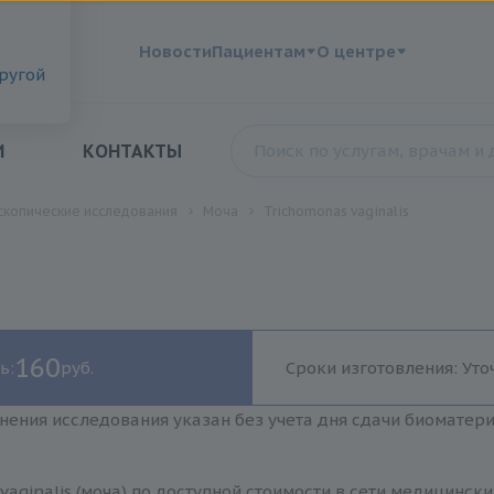
?
Новости
Пациентам
О центре
другой
И
КОНТАКТЫ
скопические исследования
Моча
Trichomonas vaginalis
160
ь:
руб.
Сроки изготовления: Уто
нения исследования указан без учета дня сдачи биоматер
vaginalis (моча) по доступной стоимости в сети медицинск