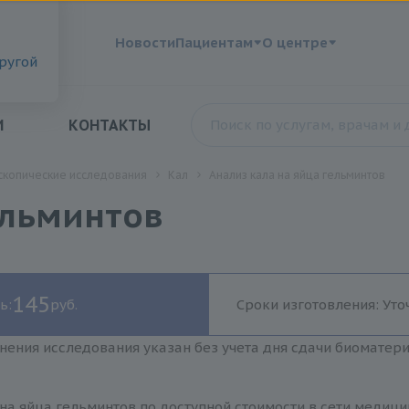
?
Новости
Пациентам
О центре
другой
И
КОНТАКТЫ
скопические исследования
Кал
Анализ кала на яйца гельминтов
ельминтов
145
ь:
руб.
Сроки изготовления: Уто
нения исследования указан без учета дня сдачи биоматер
на яйца гельминтов по доступной стоимости в сети медиц