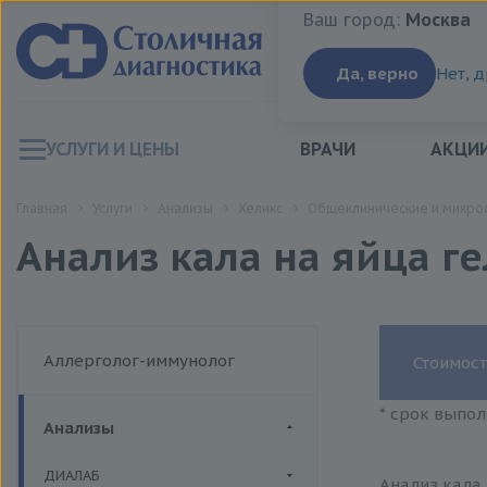
Ваш город:
Москва
Ваш город:
Москва
Да, верно
Нет, 
УСЛУГИ И ЦЕНЫ
ВРАЧИ
АКЦИ
Главная
Услуги
Анализы
Хеликс
Общеклинические и микро
Анализ кала на яйца г
Аллерголог-иммунолог
Стоимост
* срок выпол
Анализы
ДИАЛАБ
Анализ кала 