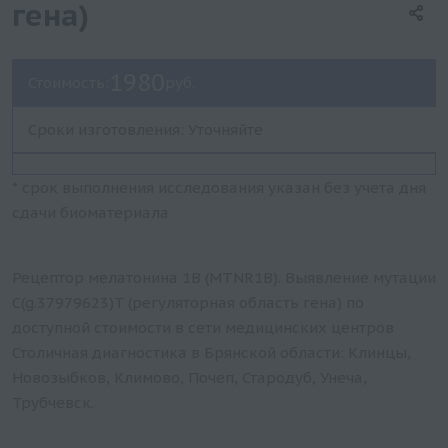
гена)
1980
Стоимость:
руб.
Сроки изготовления: Уточняйте
* срок выполнения исследования указан без учета дня
сдачи биоматериала
Рецептор мелатонина 1B (MTNR1B). Выявление мутации
C(g.37979623)T (регуляторная область гена) по
доступной стоимости в сети медицинских центров
Столичная диагностика в Брянской области: Клинцы,
Новозыбков, Климово, Почеп, Стародуб, Унеча,
Трубчевск.