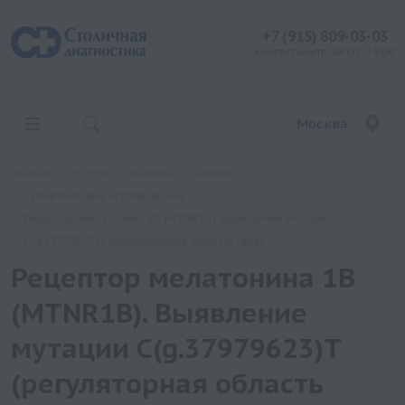
+7 (915) 809-03-03
контакт центр: 08:00 - 19:00
Москва
Главная
Услуги
Анализы
Хеликс
Генетические исследования
Рецептор мелатонина 1B (MTNR1B). Выявление мутации
C(g.37979623)T (регуляторная область гена)
Рецептор мелатонина 1B
(MTNR1B). Выявление
мутации C(g.37979623)T
(регуляторная область