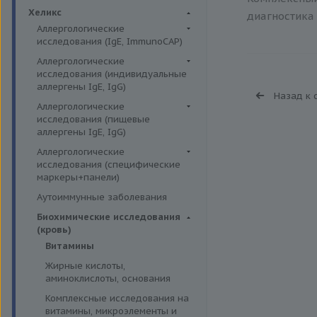
Биохимия крови
Хеликс
диагностика 
Аллергологические
исследования (IgE, ImmunoCAP)
Аллергены животных
Аллергологические
исследования (индивидуальные
Аллергены пыльцы
аллергены IgE, IgG)
Назад к 
Аллергокомпоненты
Аллергены гельминтов IgE
Аллергологические
Бытовые аллергены
исследования (пищевые
Аллергены деревьев IgE, IgG
аллергены IgE, IgG)
Пищевые аллегрены
Аллергены животных IgE, IgG
Пищевые аллегрены IgE
Аллергологические
Аллергены металлов IgE
исследования (специфические
Пищевые аллегрены IgG
маркеры+панели)
Аллергены сорных трав IgE
Неспецифические маркеры
Аутоиммунные заболевания
Аллергены трав IgE
аллергических реакций
Биохимические исследования
Бытовые аллергены IgE, IgG
Определение специфических
(кровь)
иммуноглобулинов класса G
Инсектные аллергены IgE
Витамины
Определение специфических
Лекарственные аллергены IgE,
Жирные кислоты,
иммуноглобулинов класса Е
IgG
аминоклислоты, основания
Пищевая непереносимость
Прочие аллергены IgE, IgG
Комплексные исследования на
Прогнозирование
витамины, микроэлементы и