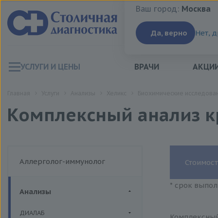
Ваш город:
Москва
Ваш город:
Москва
Да, верно
Нет, 
УСЛУГИ И ЦЕНЫ
ВРАЧИ
АКЦИ
Главная
Услуги
Анализы
Хеликс
Биохимические исследован
Комплексный анализ кров
Аллерголог-иммунолог
Стоимост
* срок выпол
Анализы
ДИАЛАБ
Комплексный 