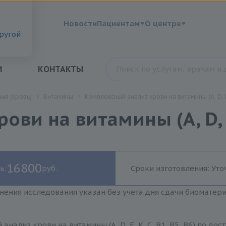
?
Новости
Пациентам
О центре
другой
И
КОНТАКТЫ
ия (кровь)
Витамины
Комплексный анализ крови на витамины (A, D, E, 
и на витамины (A, D, E, 
16800
ь:
руб.
Сроки изготовления: Уто
нения исследования указан без учета дня сдачи биоматер
анализ крови на витамины (A, D, E, K, C, B1, B5, B6) по д