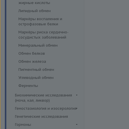
эффективности АСИТ
жирные кислоты
Симптомные профили
Липидный обмен
Скрининговые исследования
Маркёры воспаления и
острофазовые белки
Маркёры риска сердечно-
сосудистых заболеваний
Минеральный обмен
Обмен белков
Обмен железа
Пигментный обмен
Углеводный обмен
Ферменты
Биохимические исследования
(моча, кал, ликвор)
Ликвор
Гемостазиология и изосерология
Гемостазиология
Генетические исследования
Иммуногематология
Гормоны