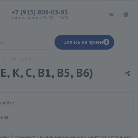
+7 (915) 809-03-03
контакт центр: 08:00 - 19:00
+
Запись на прием
K, C, B1, B5, B6)
K, C, B1, B5, B6)
чняйте
иала
оступной стоимости в сети медицинских центров Столичная