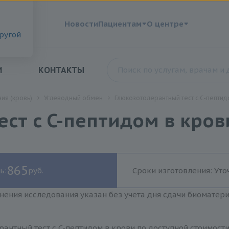
?
Новости
Пациентам
О центре
другой
И
КОНТАКТЫ
ия (кровь)
Углеводный обмен
Глюкозотолерантный тест с C-пептид
ст с C-пептидом в кров
865
ь:
руб.
Сроки изготовления: Уто
нения исследования указан без учета дня сдачи биоматер
антный тест с C-пептидом в крови по доступной стоимост