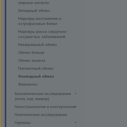
эффективности АСИТ
жирные кислоты
Симптомные профили
Липидный обмен
Скрининговые исследования
Маркёры воспаления и
острофазовые белки
Маркёры риска сердечно-
сосудистых заболеваний
Минеральный обмен
Обмен белков
Обмен железа
Пигментный обмен
Углеводный обмен
Ферменты
Биохимические исследования
(моча, кал, ликвор)
Ликвор
Гемостазиология и изосерология
Гемостазиология
Генетические исследования
Иммуногематология
Гормоны