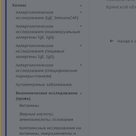
Биохимия крови
Хеликс
Брянской обл
Аллергологические
исследования (IgE, ImmunoCAP)
Аллергены животных
Аллергологические
исследования (индивидуальные
Аллергены пыльцы
аллергены IgE, IgG)
Назад к 
Аллергокомпоненты
Аллергены гельминтов IgE
Аллергологические
Бытовые аллергены
исследования (пищевые
Аллергены деревьев IgE, IgG
аллергены IgE, IgG)
Пищевые аллегрены
Аллергены животных IgE, IgG
Пищевые аллегрены IgE
Аллергологические
Аллергены металлов IgE
исследования (специфические
Пищевые аллегрены IgG
маркеры+панели)
Аллергены сорных трав IgE
Неспецифические маркеры
Аутоиммунные заболевания
Аллергены трав IgE
аллергических реакций
Биохимические исследования
Бытовые аллергены IgE, IgG
Определение специфических
(кровь)
иммуноглобулинов класса G
Инсектные аллергены IgE
Витамины
Определение специфических
Лекарственные аллергены IgE,
Жирные кислоты,
иммуноглобулинов класса Е
IgG
аминоклислоты, основания
Пищевая непереносимость
Прочие аллергены IgE, IgG
Комплексные исследования на
Прогнозирование
витамины, микроэлементы и