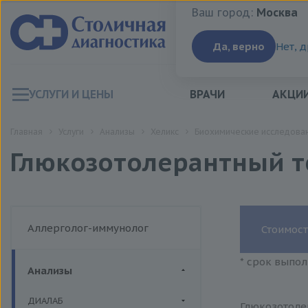
Ваш город:
Москва
Ваш город:
Москва
Да, верно
Нет, 
УСЛУГИ И ЦЕНЫ
ВРАЧИ
АКЦИ
Главная
Услуги
Анализы
Хеликс
Биохимические исследован
Глюкозотолерантный те
Аллерголог-иммунолог
Стоимост
* срок выпол
Анализы
ДИАЛАБ
Глюкозотолер