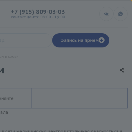
+7 (915) 809-03-03
контакт центр: 08:00 - 19:00
+
Запись на прием
ом в крови
и
чняйте
иала
и в сети медицинских центров Столичная диагностика в