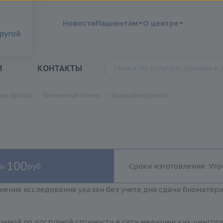
?
Новости
Пациентам
О центре
другой
И
КОНТАКТЫ
ия (кровь)
Пигментный обмен
Билирубин прямой
100
ь:
руб.
Сроки изготовления: Уто
нения исследования указан без учета дня сдачи биоматер
ямой по доступной стоимости в сети медицинских центров