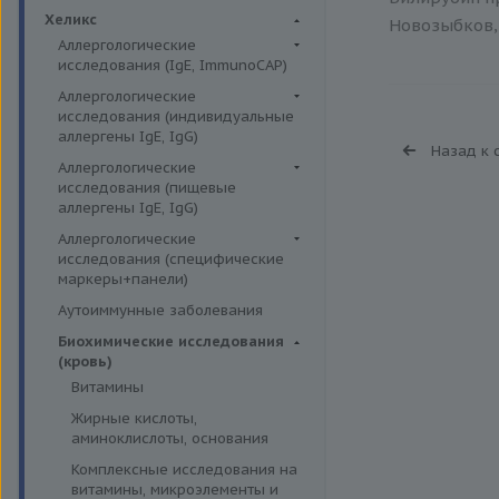
Биохимия крови
Хеликс
Новозыбков, 
Аллергологические
исследования (IgE, ImmunoCAP)
Аллергены животных
Аллергологические
исследования (индивидуальные
Аллергены пыльцы
аллергены IgE, IgG)
Назад к 
Аллергокомпоненты
Аллергены гельминтов IgE
Аллергологические
Бытовые аллергены
исследования (пищевые
Аллергены деревьев IgE, IgG
аллергены IgE, IgG)
Пищевые аллегрены
Аллергены животных IgE, IgG
Пищевые аллегрены IgE
Аллергологические
Аллергены металлов IgE
исследования (специфические
Пищевые аллегрены IgG
маркеры+панели)
Аллергены сорных трав IgE
Неспецифические маркеры
Аутоиммунные заболевания
Аллергены трав IgE
аллергических реакций
Биохимические исследования
Бытовые аллергены IgE, IgG
Определение специфических
(кровь)
иммуноглобулинов класса G
Инсектные аллергены IgE
Витамины
Определение специфических
Лекарственные аллергены IgE,
Жирные кислоты,
иммуноглобулинов класса Е
IgG
аминоклислоты, основания
Пищевая непереносимость
Прочие аллергены IgE, IgG
Комплексные исследования на
Прогнозирование
витамины, микроэлементы и