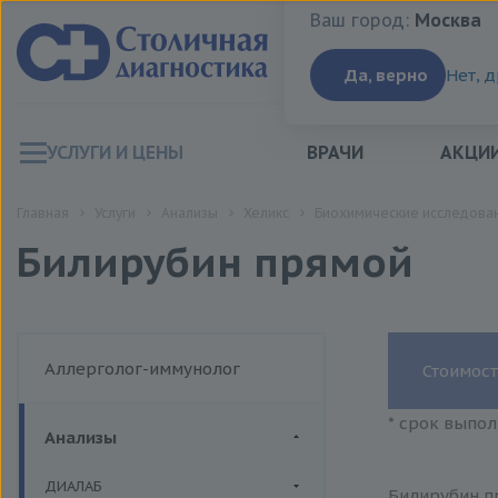
Ваш город:
Москва
Ваш город:
Москва
Да, верно
Нет, 
УСЛУГИ И ЦЕНЫ
ВРАЧИ
АКЦИ
Главная
Услуги
Анализы
Хеликс
Биохимические исследован
Билирубин прямой
Аллерголог-иммунолог
Стоимост
* срок выпол
Анализы
ДИАЛАБ
Билирубин пр