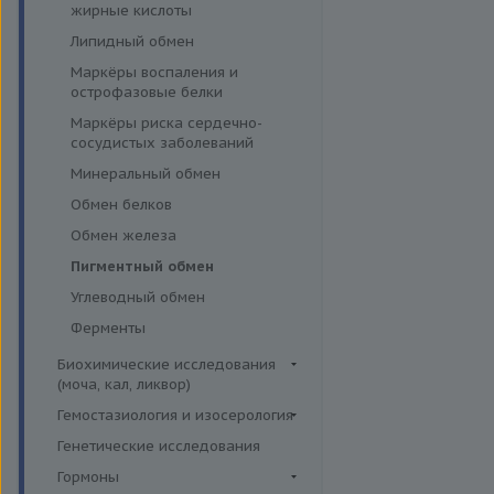
эффективности АСИТ
жирные кислоты
Симптомные профили
Липидный обмен
Скрининговые исследования
Маркёры воспаления и
острофазовые белки
Маркёры риска сердечно-
сосудистых заболеваний
Минеральный обмен
Обмен белков
Обмен железа
Пигментный обмен
Углеводный обмен
Ферменты
Биохимические исследования
(моча, кал, ликвор)
Ликвор
Гемостазиология и изосерология
Гемостазиология
Генетические исследования
Иммуногематология
Гормоны