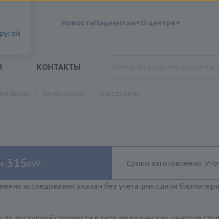
?
Новости
Пациентам
О центре
другой
И
КОНТАКТЫ
ия (кровь)
Обмен железа
Трансферрин
315
ь:
руб.
Сроки изготовления: Уто
нения исследования указан без учета дня сдачи биоматер
 по доступной стоимости в сети медицинских центров Стол