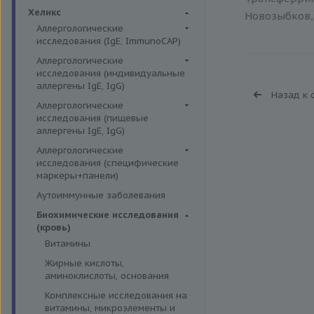
Биохимия крови
Хеликс
Новозыбков, 
Аллергологические
исследования (IgE, ImmunoCAP)
Аллергены животных
Аллергологические
исследования (индивидуальные
Аллергены пыльцы
аллергены IgE, IgG)
Назад к 
Аллергокомпоненты
Аллергены гельминтов IgE
Аллергологические
Бытовые аллергены
исследования (пищевые
Аллергены деревьев IgE, IgG
аллергены IgE, IgG)
Пищевые аллегрены
Аллергены животных IgE, IgG
Пищевые аллегрены IgE
Аллергологические
Аллергены металлов IgE
исследования (специфические
Пищевые аллегрены IgG
маркеры+панели)
Аллергены сорных трав IgE
Неспецифические маркеры
Аутоиммунные заболевания
Аллергены трав IgE
аллергических реакций
Биохимические исследования
Бытовые аллергены IgE, IgG
Определение специфических
(кровь)
иммуноглобулинов класса G
Инсектные аллергены IgE
Витамины
Определение специфических
Лекарственные аллергены IgE,
Жирные кислоты,
иммуноглобулинов класса Е
IgG
аминоклислоты, основания
Пищевая непереносимость
Прочие аллергены IgE, IgG
Комплексные исследования на
Прогнозирование
витамины, микроэлементы и