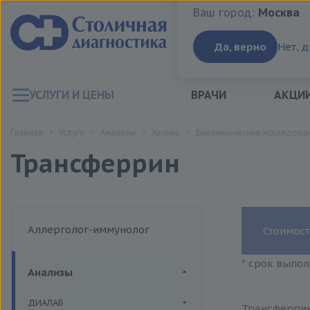
Ваш город:
Москва
Ваш город:
Москва
Да, верно
Нет, 
УСЛУГИ И ЦЕНЫ
ВРАЧИ
АКЦИ
Главная
Услуги
Анализы
Хеликс
Биохимические исследован
Трансферрин
Аллерголог-иммунолог
Стоимост
* срок выпол
Анализы
ДИАЛАБ
Трансферрин