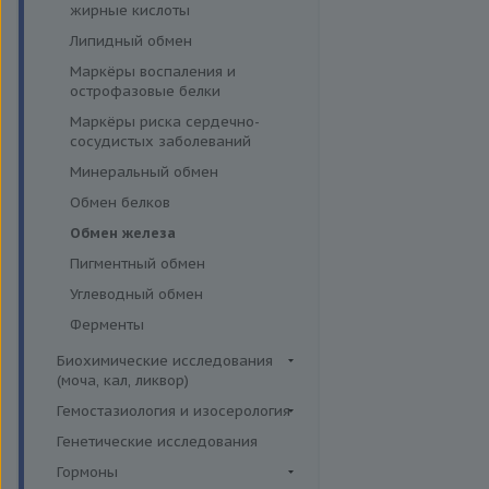
эффективности АСИТ
жирные кислоты
Симптомные профили
Липидный обмен
Скрининговые исследования
Маркёры воспаления и
острофазовые белки
Маркёры риска сердечно-
сосудистых заболеваний
Минеральный обмен
Обмен белков
Обмен железа
Пигментный обмен
Углеводный обмен
Ферменты
Биохимические исследования
(моча, кал, ликвор)
Ликвор
Гемостазиология и изосерология
Гемостазиология
Генетические исследования
Иммуногематология
Гормоны