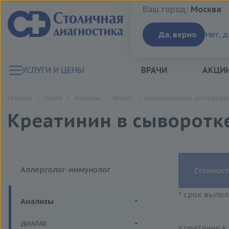
Ваш город:
Москва
Ваш город:
Москва
Да, верно
Нет, 
УСЛУГИ И ЦЕНЫ
ВРАЧИ
АКЦИ
Главная
Услуги
Анализы
Хеликс
Биохимические исследован
Креатинин в сыворотк
Аллерголог-иммунолог
Стоимост
* срок выпол
Анализы
ДИАЛАБ
Креатинин в 