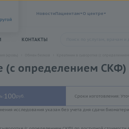
?
Новости
Пациентам
О центре
другой
И
КОНТАКТЫ
ия (кровь)
Обмен белков
Креатинин в сыворотке (с определением
е (с определением СКФ)
100
ь:
руб.
Сроки изготовления: Уто
нения исследования указан без учета дня сдачи биоматер
сыворотке (с определением СКФ) по доступной стоимости 