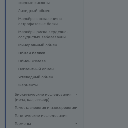
эффективности АСИТ
жирные кислоты
Симптомные профили
Липидный обмен
Скрининговые исследования
Маркёры воспаления и
острофазовые белки
Маркёры риска сердечно-
сосудистых заболеваний
Минеральный обмен
Обмен белков
Обмен железа
Пигментный обмен
Углеводный обмен
Ферменты
Биохимические исследования
(моча, кал, ликвор)
Ликвор
Гемостазиология и изосерология
Гемостазиология
Генетические исследования
Иммуногематология
Гормоны