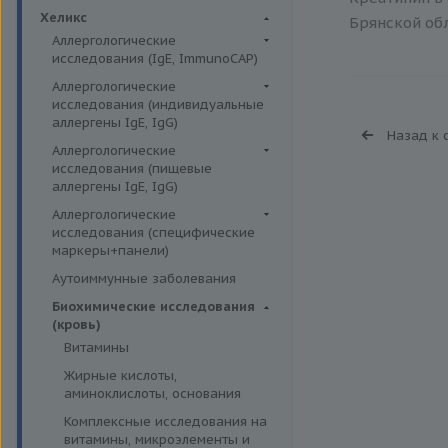
Биохимия крови
Хеликс
Брянской обл
Аллергологические
исследования (IgE, ImmunoCAP)
Аллергены животных
Аллергологические
исследования (индивидуальные
Аллергены пыльцы
аллергены IgE, IgG)
Назад к 
Аллергокомпоненты
Аллергены гельминтов IgE
Аллергологические
Бытовые аллергены
исследования (пищевые
Аллергены деревьев IgE, IgG
аллергены IgE, IgG)
Пищевые аллегрены
Аллергены животных IgE, IgG
Пищевые аллегрены IgE
Аллергологические
Аллергены металлов IgE
исследования (специфические
Пищевые аллегрены IgG
маркеры+панели)
Аллергены сорных трав IgE
Неспецифические маркеры
Аутоиммунные заболевания
Аллергены трав IgE
аллергических реакций
Биохимические исследования
Бытовые аллергены IgE, IgG
Определение специфических
(кровь)
иммуноглобулинов класса G
Инсектные аллергены IgE
Витамины
Определение специфических
Лекарственные аллергены IgE,
Жирные кислоты,
иммуноглобулинов класса Е
IgG
аминоклислоты, основания
Пищевая непереносимость
Прочие аллергены IgE, IgG
Комплексные исследования на
Прогнозирование
витамины, микроэлементы и