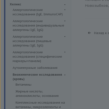
Биохимия крови
Хеликс
Новозыбков, 
Аллергологические
исследования (IgE, ImmunoCAP)
Аллергены животных
Аллергологические
исследования (индивидуальные
Аллергены пыльцы
аллергены IgE, IgG)
Назад к 
Аллергокомпоненты
Аллергены гельминтов IgE
Аллергологические
Бытовые аллергены
исследования (пищевые
Аллергены деревьев IgE, IgG
аллергены IgE, IgG)
Пищевые аллегрены
Аллергены животных IgE, IgG
Пищевые аллегрены IgE
Аллергологические
Аллергены металлов IgE
исследования (специфические
Пищевые аллегрены IgG
маркеры+панели)
Аллергены сорных трав IgE
Неспецифические маркеры
Аутоиммунные заболевания
Аллергены трав IgE
аллергических реакций
Биохимические исследования
Бытовые аллергены IgE, IgG
Определение специфических
(кровь)
иммуноглобулинов класса G
Инсектные аллергены IgE
Витамины
Определение специфических
Лекарственные аллергены IgE,
Жирные кислоты,
иммуноглобулинов класса Е
IgG
аминоклислоты, основания
Пищевая непереносимость
Прочие аллергены IgE, IgG
Комплексные исследования на
Прогнозирование
витамины, микроэлементы и