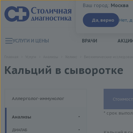
Ваш город:
Москва
Ваш город:
Москва
Да, верно
Нет, 
УСЛУГИ И ЦЕНЫ
ВРАЧИ
АКЦИ
Главная
Услуги
Анализы
Хеликс
Биохимические исследован
Кальций в сыворотке
Аллерголог-иммунолог
Стоимост
* срок выпол
Анализы
ДИАЛАБ
Кальций в сы