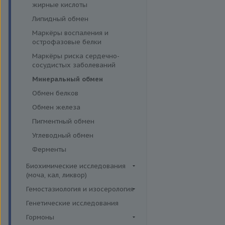
эффективности АСИТ
жирные кислоты
Симптомные профили
Липидный обмен
Скрининговые исследования
Маркёры воспаления и
острофазовые белки
Маркёры риска сердечно-
сосудистых заболеваний
Минеральный обмен
Обмен белков
Обмен железа
Пигментный обмен
Углеводный обмен
Ферменты
Биохимические исследования
(моча, кал, ликвор)
Ликвор
Гемостазиология и изосерология
Гемостазиология
Генетические исследования
Иммуногематология
Гормоны