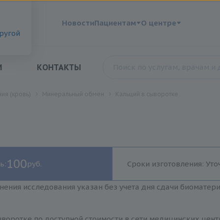
?
Новости
Пациентам
О центре
другой
И
КОНТАКТЫ
ия (кровь)
Минеральный обмен
Кальций в сыворотке
100
ь:
руб.
Сроки изготовления: Уто
нения исследования указан без учета дня сдачи биоматер
воротке по доступной стоимости в сети медицинских цент