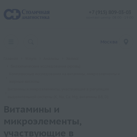
+7 (915) 809-03-03
контакт центр: 08:00 - 19:00
Москва
Главная
Услуги
Анализы
Хеликс
Биохимические исследования (кровь)
Комплексные исследования на витамины, микроэлементы и
жирные кислоты
Витамины и микроэлементы, участвующие в регуляции
выделительной системы (K, Na, Ca, Mg, витамины B6, D)
Витамины и
микроэлементы,
участвующие в