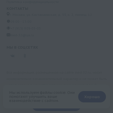
Политика конфиденциальности
КОНТАКТЫ
г. Москва, ул. Кастанаевская, д. 55, к. 2, помещ. 12
09:00 - 15:00
+7 (915) 809-03-03
med-32@ya.ru
МЫ В СОЦСЕТЯХ
Вся информация, размещенная на сайте med-32.ru, носит
исключительно ознакомительный характер и не может быть
использована в качестве медицинских рекомендаций.
Пользуясь данным сайтом и любыми его сервисами, вы
Мы используем файлы cookie. Они
помогают улучшить ваше
Хорошо
подтверждаете свое согласие на обработку персональной
взаимодействие с сайтом.
+
информации.
Запись на прием