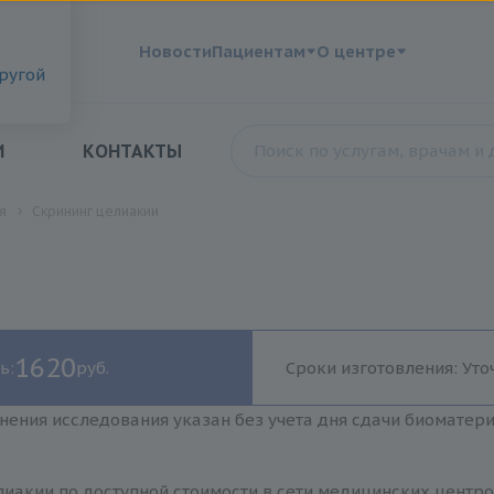
?
Новости
Пациентам
О центре
другой
И
КОНТАКТЫ
я
Скрининг целиакии
1620
ь:
руб.
Сроки изготовления: Уто
нения исследования указан без учета дня сдачи биоматер
иакии по доступной стоимости в сети медицинских центро