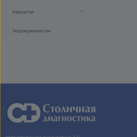
человека
Токсоплазмоз
Хирургия
Трихомониаз
Флебология
Туберкулез
Эндокринология
Уреаплазменная инфекция
Хламидийная инфекция
Цитомегаловирусная
инфекция
Эпидемический паротит
Эпштейна-Барр вирус /
инфекционный мононуклеоз