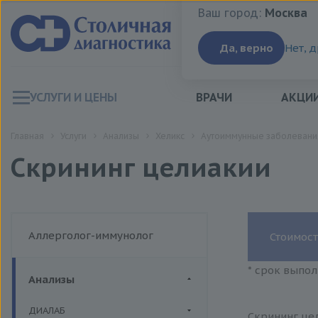
Ваш город:
Москва
Ваш город:
Москва
Да, верно
Нет, 
УСЛУГИ И ЦЕНЫ
ВРАЧИ
АКЦИ
Главная
Услуги
Анализы
Хеликс
Аутоиммунные заболевани
Скрининг целиакии
Аллерголог-иммунолог
Стоимост
* срок выпол
Анализы
ДИАЛАБ
Скрининг цел