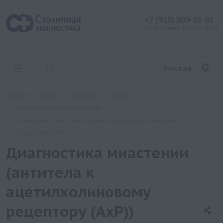
+7 (915) 809-03-03
контакт центр: 08:00 - 19:00
Москва
Главная
Услуги
Анализы
Хеликс
Аутоиммунные заболевания
Диагностика миастении (антитела к ацетилхолиновому
рецептору (АхР))
Диагностика миастении
(антитела к
ацетилхолиновому
рецептору (АхР))