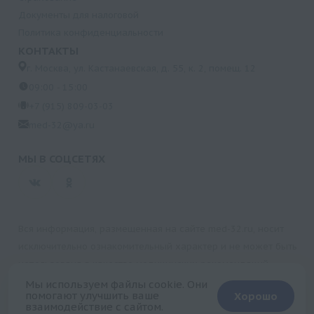
Документы для налоговой
Политика конфиденциальности
КОНТАКТЫ
г. Москва, ул. Кастанаевская, д. 55, к. 2, помещ. 12
09:00 - 15:00
+7 (915) 809-03-03
med-32@ya.ru
МЫ В СОЦСЕТЯХ
Вся информация, размещенная на сайте med-32.ru, носит
исключительно ознакомительный характер и не может быть
использована в качестве медицинских рекомендаций.
Пользуясь данным сайтом и любыми его сервисами, вы
Мы используем файлы cookie. Они
помогают улучшить ваше
Хорошо
подтверждаете свое согласие на обработку персональной
взаимодействие с сайтом.