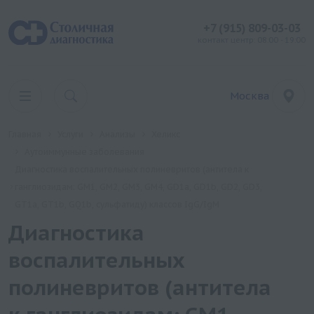
+7 (915) 809-03-03
контакт центр: 08:00 - 19:00
Москва
Главная
Услуги
Анализы
Хеликс
Аутоиммунные заболевания
Диагностика воспалительных полиневритов (антитела к
ганглиозидам: GM1, GM2, GM3, GM4, GD1a, GD1b, GD2, GD3,
GT1a, GT1b, GQ1b, сульфатиду) классов IgG/IgM
Диагностика
воспалительных
полиневритов (антитела