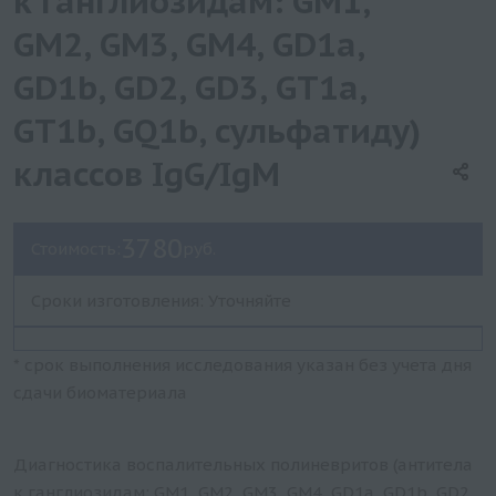
к ганглиозидам: GM1,
GM2, GM3, GM4, GD1a,
GD1b, GD2, GD3, GT1a,
GT1b, GQ1b, сульфатиду)
классов IgG/IgM
3780
Стоимость:
руб.
Сроки изготовления: Уточняйте
* срок выполнения исследования указан без учета дня
сдачи биоматериала
Диагностика воспалительных полиневритов (антитела
к ганглиозидам: GM1, GM2, GM3, GM4, GD1a, GD1b, GD2,