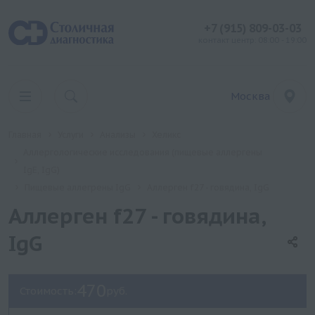
+7 (915) 809-03-03
контакт центр: 08:00 - 19:00
Москва
Главная
Услуги
Анализы
Хеликс
Аллергологические исследования (пищевые аллергены
IgE, IgG)
Пищевые аллегрены IgG
Аллерген f27 - говядина, IgG
Аллерген f27 - говядина,
IgG
470
Стоимость:
руб.