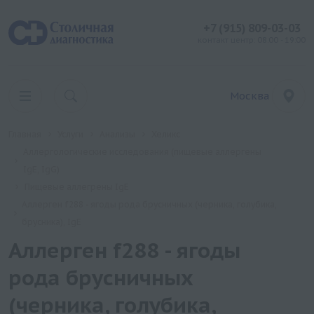
+7 (915) 809-03-03
контакт центр: 08:00 - 19:00
Москва
Главная
Услуги
Анализы
Хеликс
Аллергологические исследования (пищевые аллергены
IgE, IgG)
Пищевые аллегрены IgE
Аллерген f288 - ягоды рода брусничных (черника, голубика,
брусника), IgE
Аллерген f288 - ягоды
рода брусничных
(черника, голубика,