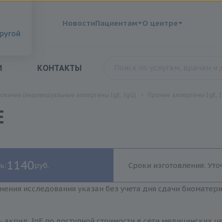
?
Новости
Пациентам
О центре
другой
И
КОНТАКТЫ
ования (индивидуальные аллергены IgE, IgG)
Прочие аллергены IgE, 
E
1140
ь:
руб.
Сроки изготовления: Уто
нения исследования указан без учета дня сдачи биоматер
- акрил, IgE по доступной стоимости в сети медицинских ц