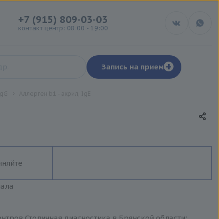
+7 (915) 809-03-03
контакт центр: 08:00 - 19:00
+
Запись на прием
IgG
Аллерген b1 - акрил, IgE
чняйте
иала
ентров Столичная диагностика в Брянской области: