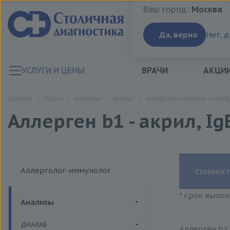
Ваш город:
Москва
Ваш город:
Москва
Да, верно
Нет, 
УСЛУГИ И ЦЕНЫ
ВРАЧИ
АКЦИ
Главная
Услуги
Анализы
Хеликс
Аллергологические исслед
Аллерген b1 - акрил, Ig
Аллерголог-иммунолог
Стоимост
* срок выпол
Анализы
ДИАЛАБ
Аллерген b1 