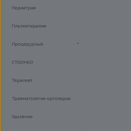
Хламидийная инфекция
Фракционный радиочастотный
Педиатрия
Цитомегаловирусная
лифтинг Мorpheus 8
инфекция
Эпидемический паротит
Плазмотерапия
Эпштейна-Барр вирус /
инфекционный мононуклеоз
Процедурный
Манипуляции
СТООНКО
Терапевт
Травматология-ортопедия
Удаления