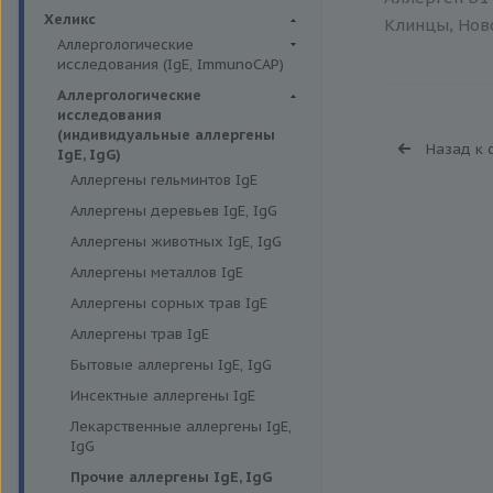
Биохимия крови
Хеликс
Клинцы, Ново
Аллергологические
исследования (IgE, ImmunoCAP)
Аллергены животных
Аллергологические
исследования
Аллергены пыльцы
(индивидуальные аллергены
Назад к 
Аллергокомпоненты
IgE, IgG)
Аллергены гельминтов IgE
Бытовые аллергены
Аллергены деревьев IgE, IgG
Пищевые аллегрены
Аллергены животных IgE, IgG
Аллергены металлов IgE
Аллергены сорных трав IgE
Аллергены трав IgE
Бытовые аллергены IgE, IgG
Инсектные аллергены IgE
Лекарственные аллергены IgE,
IgG
Прочие аллергены IgE, IgG