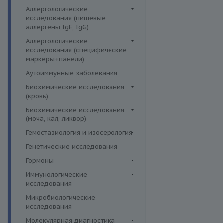
Аллергологические
исследования (пищевые
аллергены IgE, IgG)
Пищевые аллегрены IgE
Аллергологические
исследования (специфические
Пищевые аллегрены IgG
маркеры+панели)
Неспецифические маркеры
Аутоиммунные заболевания
аллергических реакций
Биохимические исследования
Определение специфических
(кровь)
иммуноглобулинов класса G
Витамины
Биохимические исследования
Определение специфических
(моча, кал, ликвор)
Жирные кислоты,
иммуноглобулинов класса Е
аминоклислоты, основания
Ликвор
Гемостазиология и изосерология
Пищевая непереносимость
Комплексные исследования на
Гемостазиология
Генетические исследования
Прогнозирование
витамины, микроэлементы и
Иммуногематология
Гормоны
эффективности АСИТ
жирные кислоты
Гормоны и их метаболиты в
Иммунологические
Симптомные профили
Липидный обмен
др. биоматериалах
исследования
Скрининговые исследования
Маркёры воспаления и
Гормоны и их метаболиты в
Иммуномодуляторы
Микробиологические
острофазовые белки
крови
исследования
Маркёры риска сердечно-
Гормоны и их метаболиты в
Молекулярная диагностика
сосудистых заболеваний