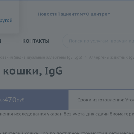
?
Новости
Пациентам
О центре
другой
И
КОНТАКТЫ
ования (индивидуальные аллергены IgE, IgG)
Аллергены животных IgE
 кошки, IgG
470
ь:
руб.
Сроки изготовления: Уто
нения исследования указан без учета дня сдачи биоматер
- эпителий кошки, IgG по доступной стоимости в сети мед