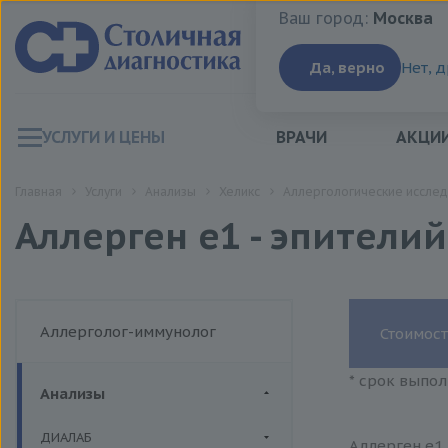
Ваш город:
Москва
Ваш город:
Москва
Да, верно
Нет, 
УСЛУГИ И ЦЕНЫ
ВРАЧИ
АКЦИ
Главная
Услуги
Анализы
Хеликс
Аллергологические исслед
Аллерген e1 - эпителий
Аллерголог-иммунолог
Стоимост
* срок выпол
Анализы
ДИАЛАБ
Аллерген e1 