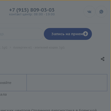
+7 (915) 809-03-03
контакт центр: 08:00 - 19:00
+
Запись на прием
, IgG
Аллерген e1 - эпителий кошки, IgG
чняйте
иала
ицинских центров Столичная диагностика в Брянской