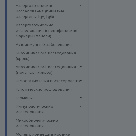
Аллергологические
исследования (пищевые
аллергены IgE, IgG)
Пищевые аллегрены IgE
Аллергологические
исследования (специфические
Пищевые аллегрены IgG
маркеры+панели)
Неспецифические маркеры
Аутоиммунные заболевания
аллергических реакций
Биохимические исследования
Определение специфических
(кровь)
иммуноглобулинов класса G
Витамины
Биохимические исследования
Определение специфических
(моча, кал, ликвор)
Жирные кислоты,
иммуноглобулинов класса Е
аминоклислоты, основания
Ликвор
Гемостазиология и изосерология
Пищевая непереносимость
Комплексные исследования на
Гемостазиология
Генетические исследования
Прогнозирование
витамины, микроэлементы и
Иммуногематология
Гормоны
эффективности АСИТ
жирные кислоты
Гормоны и их метаболиты в
Иммунологические
Симптомные профили
Липидный обмен
др. биоматериалах
исследования
Скрининговые исследования
Маркёры воспаления и
Гормоны и их метаболиты в
Иммуномодуляторы
Микробиологические
острофазовые белки
крови
исследования
Маркёры риска сердечно-
Гормоны и их метаболиты в
Молекулярная диагностика
сосудистых заболеваний