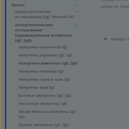
Биохимия крови
Хеликс
области: Кли
Аллергологические
исследования (IgE, ImmunoCAP)
Аллергены животных
Аллергологические
исследования
Аллергены пыльцы
(индивидуальные аллергены
Назад к 
Аллергокомпоненты
IgE, IgG)
Аллергены гельминтов IgE
Бытовые аллергены
Аллергены деревьев IgE, IgG
Пищевые аллегрены
Аллергены животных IgE, IgG
Аллергены металлов IgE
Аллергены сорных трав IgE
Аллергены трав IgE
Бытовые аллергены IgE, IgG
Инсектные аллергены IgE
Лекарственные аллергены IgE,
IgG
Прочие аллергены IgE, IgG