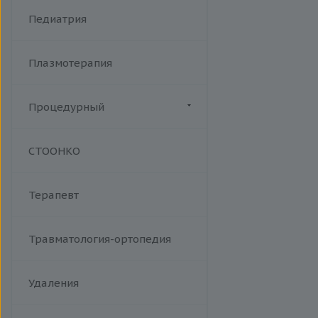
Хламидийная инфекция
Фракционный радиочастотный
Педиатрия
Цитомегаловирусная
лифтинг Мorpheus 8
инфекция
Эпидемический паротит
Плазмотерапия
Эпштейна-Барр вирус /
инфекционный мононуклеоз
Процедурный
Манипуляции
СТООНКО
Терапевт
Травматология-ортопедия
Удаления