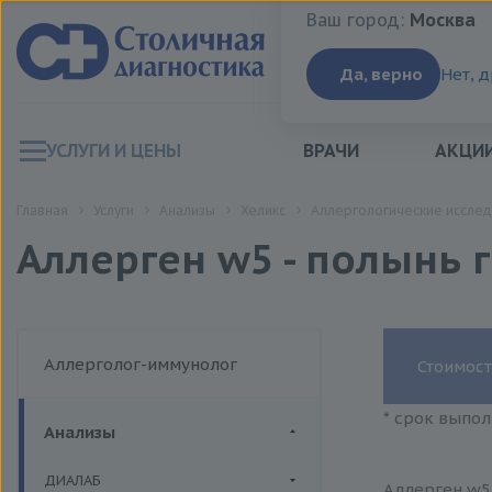
Ваш город:
Москва
Ваш город:
Москва
Да, верно
Нет, 
УСЛУГИ И ЦЕНЫ
ВРАЧИ
АКЦИ
Главная
Услуги
Анализы
Хеликс
Аллергологические исслед
Аллерген w5 - полынь г
Аллерголог-иммунолог
Стоимост
* срок выпол
Анализы
ДИАЛАБ
Аллерген w5 