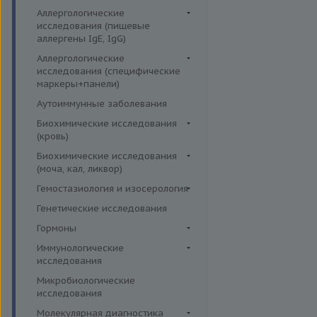
Аллергологические
исследования (пищевые
аллергены IgE, IgG)
Пищевые аллегрены IgE
Аллергологические
исследования (специфические
Пищевые аллегрены IgG
маркеры+панели)
Неспецифические маркеры
Аутоиммунные заболевания
аллергических реакций
Биохимические исследования
Определение специфических
(кровь)
иммуноглобулинов класса G
Витамины
Биохимические исследования
Определение специфических
(моча, кал, ликвор)
Жирные кислоты,
иммуноглобулинов класса Е
аминоклислоты, основания
Ликвор
Гемостазиология и изосерология
Пищевая непереносимость
Комплексные исследования на
Гемостазиология
Генетические исследования
Прогнозирование
витамины, микроэлементы и
Иммуногематология
Гормоны
эффективности АСИТ
жирные кислоты
Гормоны и их метаболиты в
Иммунологические
Симптомные профили
Липидный обмен
др. биоматериалах
исследования
Скрининговые исследования
Маркёры воспаления и
Гормоны и их метаболиты в
Иммуномодуляторы
Микробиологические
острофазовые белки
крови
исследования
Маркёры риска сердечно-
Гормоны и их метаболиты в
Молекулярная диагностика
сосудистых заболеваний