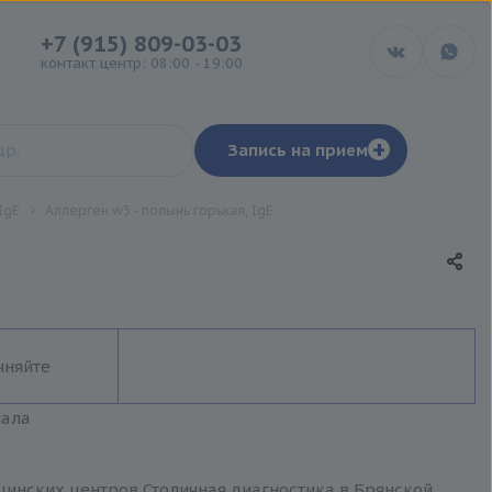
+7 (915) 809-03-03
контакт центр: 08:00 - 19:00
+
Запись на прием
IgE
Аллерген w5 - полынь горькая, IgE
чняйте
иала
ицинских центров Столичная диагностика в Брянской