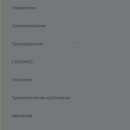
Хламидийная инфекция
Фракционный радиочастотный
Педиатрия
Цитомегаловирусная
лифтинг Мorpheus 8
инфекция
Эпидемический паротит
Плазмотерапия
Эпштейна-Барр вирус /
инфекционный мононуклеоз
Процедурный
Манипуляции
СТООНКО
Терапевт
Травматология-ортопедия
Удаления