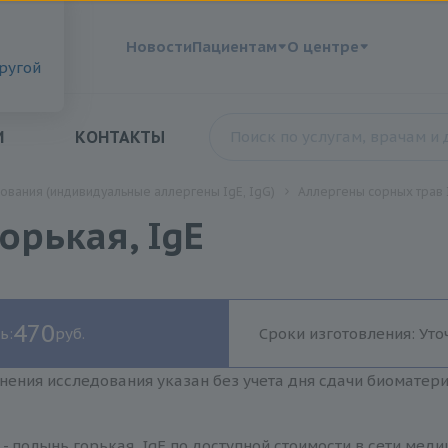
?
Новости
Пациентам
О центре
другой
И
КОНТАКТЫ
ования (индивидуальные аллергены IgE, IgG)
Аллергены сорных трав 
орькая, IgE
470
ь:
руб.
Сроки изготовления: Уто
нения исследования указан без учета дня сдачи биоматер
- полынь горькая, IgE по доступной стоимости в сети мед