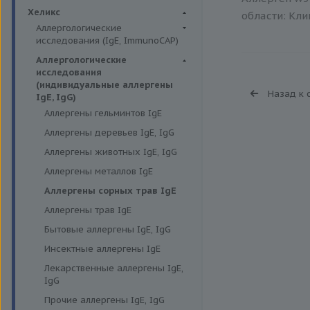
Биохимия крови
Хеликс
области: Кли
Аллергологические
исследования (IgE, ImmunoCAP)
Аллергены животных
Аллергологические
исследования
Аллергены пыльцы
(индивидуальные аллергены
Назад к 
Аллергокомпоненты
IgE, IgG)
Аллергены гельминтов IgE
Бытовые аллергены
Аллергены деревьев IgE, IgG
Пищевые аллегрены
Аллергены животных IgE, IgG
Аллергены металлов IgE
Аллергены сорных трав IgE
Аллергены трав IgE
Бытовые аллергены IgE, IgG
Инсектные аллергены IgE
Лекарственные аллергены IgE,
IgG
Прочие аллергены IgE, IgG