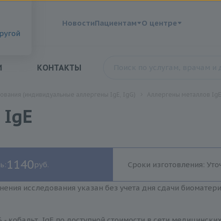
?
Новости
Пациентам
О центре
другой
И
КОНТАКТЫ
ования (индивидуальные аллергены IgE, IgG)
Аллергены металлов Ig
 IgE
1140
ь:
руб.
Сроки изготовления: Уто
нения исследования указан без учета дня сдачи биоматер
 - кобальт, IgE по доступной стоимости в сети медицински