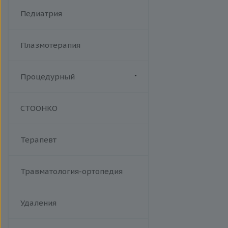
Хламидийная инфекция
Фракционный радиочастотный
Педиатрия
Цитомегаловирусная
лифтинг Мorpheus 8
инфекция
Эпидемический паротит
Плазмотерапия
Эпштейна-Барр вирус /
инфекционный мононуклеоз
Процедурный
Манипуляции
СТООНКО
Терапевт
Травматология-ортопедия
Удаления