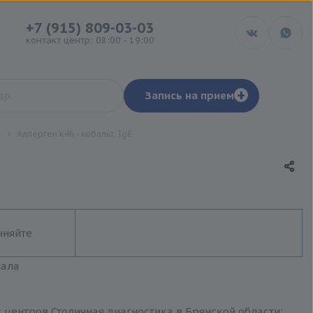
+7 (915) 809-03-03
контакт центр: 08:00 - 19:00
+
Запись на прием
E
Аллерген k46 - кобальт, IgE
чняйте
иала
х центров Столичная диагностика в Брянской области: