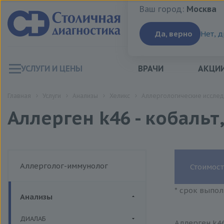
Ваш город:
Москва
Ваш город:
Москва
Да, верно
Нет, 
УСЛУГИ И ЦЕНЫ
ВРАЧИ
АКЦИ
Главная
Услуги
Анализы
Хеликс
Аллергологические исслед
Аллерген k46 - кобальт,
Аллерголог-иммунолог
Стоимост
* срок выпол
Анализы
ДИАЛАБ
Аллерген k46