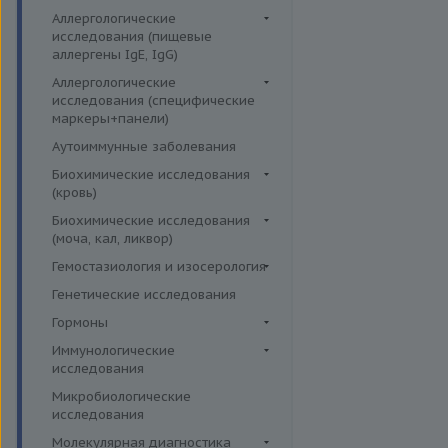
Аллергологические
исследования (пищевые
аллергены IgE, IgG)
Пищевые аллегрены IgE
Аллергологические
исследования (специфические
Пищевые аллегрены IgG
маркеры+панели)
Неспецифические маркеры
Аутоиммунные заболевания
аллергических реакций
Биохимические исследования
Определение специфических
(кровь)
иммуноглобулинов класса G
Витамины
Биохимические исследования
Определение специфических
(моча, кал, ликвор)
Жирные кислоты,
иммуноглобулинов класса Е
аминоклислоты, основания
Ликвор
Гемостазиология и изосерология
Пищевая непереносимость
Комплексные исследования на
Гемостазиология
Генетические исследования
Прогнозирование
витамины, микроэлементы и
Иммуногематология
Гормоны
эффективности АСИТ
жирные кислоты
Гормоны и их метаболиты в
Иммунологические
Симптомные профили
Липидный обмен
др. биоматериалах
исследования
Скрининговые исследования
Маркёры воспаления и
Гормоны и их метаболиты в
Иммуномодуляторы
Микробиологические
острофазовые белки
крови
исследования
Маркёры риска сердечно-
Гормоны и их метаболиты в
Молекулярная диагностика
сосудистых заболеваний