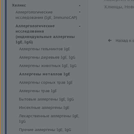
Биохимия крови
Хеликс
Клинцы, Ново
Аллергологические
исследования (IgE, ImmunoCAP)
Аллергены животных
Аллергологические
исследования
Аллергены пыльцы
(индивидуальные аллергены
Назад к 
Аллергокомпоненты
IgE, IgG)
Аллергены гельминтов IgE
Бытовые аллергены
Аллергены деревьев IgE, IgG
Пищевые аллегрены
Аллергены животных IgE, IgG
Аллергены металлов IgE
Аллергены сорных трав IgE
Аллергены трав IgE
Бытовые аллергены IgE, IgG
Инсектные аллергены IgE
Лекарственные аллергены IgE,
IgG
Прочие аллергены IgE, IgG