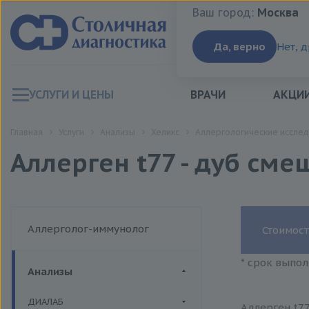
Ваш город:
Москва
Ваш город:
Москва
Да, верно
Нет, 
УСЛУГИ И ЦЕНЫ
ВРАЧИ
АКЦИ
Главная
Услуги
Анализы
Хеликс
Аллергологические исслед
Аллерген t77 - дуб сме
Аллерголог-иммунолог
Стоимост
* срок выпол
Анализы
ДИАЛАБ
Аллерген t77