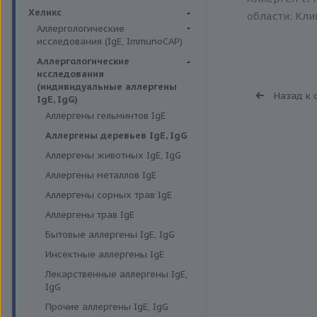
Биохимия крови
Хеликс
области: Кли
Аллергологические
исследования (IgE, ImmunoCAP)
Аллергены животных
Аллергологические
исследования
Аллергены пыльцы
(индивидуальные аллергены
Назад к 
Аллергокомпоненты
IgE, IgG)
Аллергены гельминтов IgE
Бытовые аллергены
Аллергены деревьев IgE, IgG
Пищевые аллегрены
Аллергены животных IgE, IgG
Аллергены металлов IgE
Аллергены сорных трав IgE
Аллергены трав IgE
Бытовые аллергены IgE, IgG
Инсектные аллергены IgE
Лекарственные аллергены IgE,
IgG
Прочие аллергены IgE, IgG