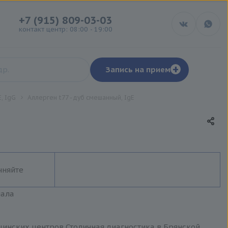
+7 (915) 809-03-03
контакт центр: 08:00 - 19:00
+
Запись на прием
, IgG
Аллерген t77 - дуб смешанный, IgE
чняйте
иала
ицинских центров Столичная диагностика в Брянской