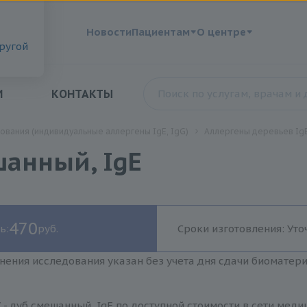
?
Новости
Пациентам
О центре
другой
И
КОНТАКТЫ
ования (индивидуальные аллергены IgE, IgG)
Аллергены деревьев IgE
шанный, IgE
470
ь:
руб.
Сроки изготовления: Уто
нения исследования указан без учета дня сдачи биоматер
 - дуб смешанный, IgE по доступной стоимости в сети мед