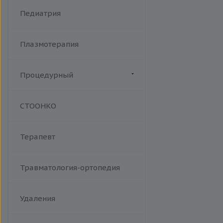
Хламидийная инфекция
Фракционный радиочастотный
Педиатрия
Цитомегаловирусная
лифтинг Мorpheus 8
инфекция
Эпидемический паротит
Плазмотерапия
Эпштейна-Барр вирус /
инфекционный мононуклеоз
Процедурный
Манипуляции
СТООНКО
Терапевт
Травматология-ортопедия
Удаления