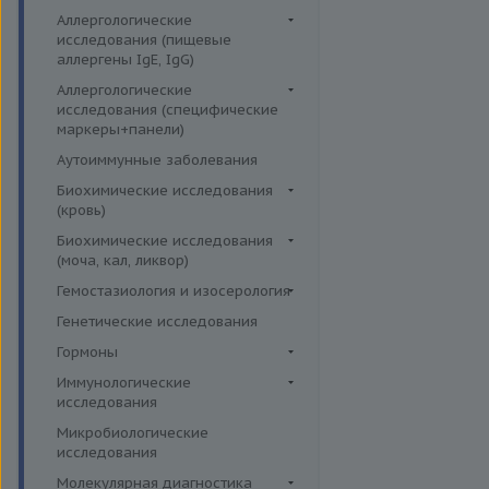
Аллергологические
исследования (пищевые
аллергены IgE, IgG)
Пищевые аллегрены IgE
Аллергологические
исследования (специфические
Пищевые аллегрены IgG
маркеры+панели)
Неспецифические маркеры
Аутоиммунные заболевания
аллергических реакций
Биохимические исследования
Определение специфических
(кровь)
иммуноглобулинов класса G
Витамины
Биохимические исследования
Определение специфических
(моча, кал, ликвор)
Жирные кислоты,
иммуноглобулинов класса Е
аминоклислоты, основания
Ликвор
Гемостазиология и изосерология
Пищевая непереносимость
Комплексные исследования на
Гемостазиология
Генетические исследования
Прогнозирование
витамины, микроэлементы и
Иммуногематология
Гормоны
эффективности АСИТ
жирные кислоты
Гормоны и их метаболиты в
Иммунологические
Симптомные профили
Липидный обмен
др. биоматериалах
исследования
Скрининговые исследования
Маркёры воспаления и
Гормоны и их метаболиты в
Иммуномодуляторы
Микробиологические
острофазовые белки
крови
исследования
Маркёры риска сердечно-
Гормоны и их метаболиты в
Молекулярная диагностика
сосудистых заболеваний