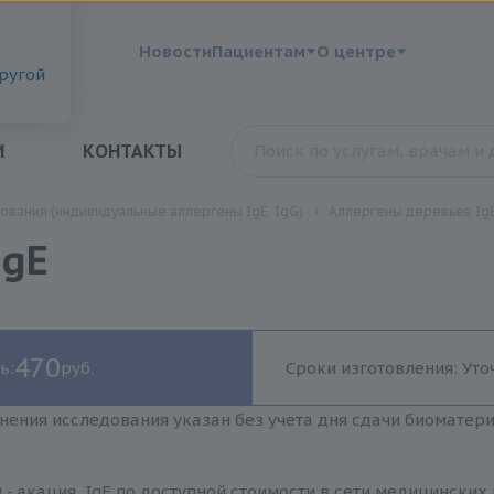
?
Новости
Пациентам
О центре
другой
И
КОНТАКТЫ
ования (индивидуальные аллергены IgE, IgG)
Аллергены деревьев IgE
IgE
470
ь:
руб.
Сроки изготовления: Уто
нения исследования указан без учета дня сдачи биоматер
 - акация, IgE по доступной стоимости в сети медицинских