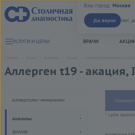
Ваш город:
Москва
Ваш город:
Москва
Да, верно
Нет, 
УСЛУГИ И ЦЕНЫ
ВРАЧИ
АКЦИ
Главная
Услуги
Анализы
Хеликс
Аллергологические исслед
Аллерген t19 - акация, 
Аллерголог-иммунолог
Стоимост
* срок выпол
Анализы
ДИАЛАБ
Аллерген t19