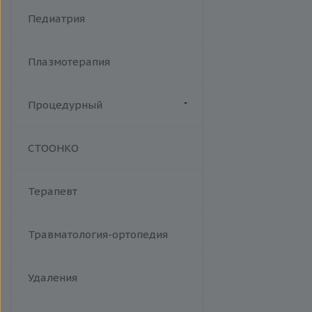
Хламидийная инфекция
Фракционный радиочастотный
Педиатрия
Цитомегаловирусная
лифтинг Мorpheus 8
инфекция
Эпидемический паротит
Плазмотерапия
Эпштейна-Барр вирус /
инфекционный мононуклеоз
Процедурный
Манипуляции
СТООНКО
Терапевт
Травматология-ортопедия
Удаления