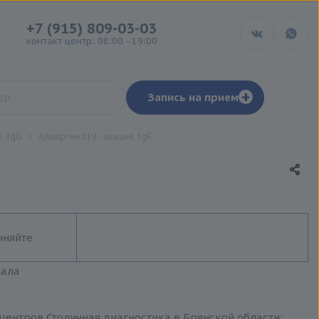
+7 (915) 809-03-03
контакт центр: 08:00 - 19:00
+
Запись на прием
, IgG
Аллерген t19 - акация, IgE
чняйте
иала
 центров Столичная диагностика в Брянской области: