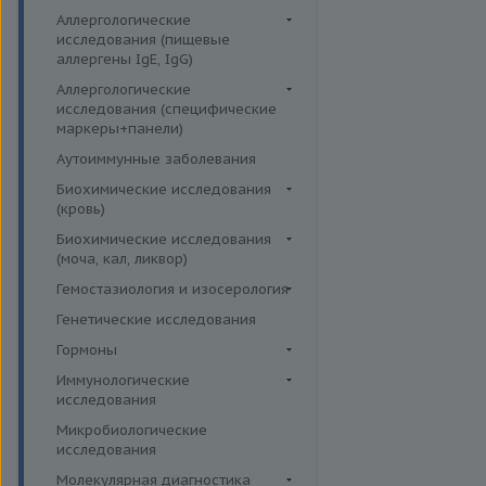
Аллергологические
исследования (пищевые
аллергены IgE, IgG)
Пищевые аллегрены IgE
Аллергологические
исследования (специфические
Пищевые аллегрены IgG
маркеры+панели)
Неспецифические маркеры
Аутоиммунные заболевания
аллергических реакций
Биохимические исследования
Определение специфических
(кровь)
иммуноглобулинов класса G
Витамины
Биохимические исследования
Определение специфических
(моча, кал, ликвор)
Жирные кислоты,
иммуноглобулинов класса Е
аминоклислоты, основания
Ликвор
Гемостазиология и изосерология
Пищевая непереносимость
Комплексные исследования на
Гемостазиология
Генетические исследования
Прогнозирование
витамины, микроэлементы и
Иммуногематология
Гормоны
эффективности АСИТ
жирные кислоты
Гормоны и их метаболиты в
Иммунологические
Симптомные профили
Липидный обмен
др. биоматериалах
исследования
Скрининговые исследования
Маркёры воспаления и
Гормоны и их метаболиты в
Иммуномодуляторы
Микробиологические
острофазовые белки
крови
исследования
Маркёры риска сердечно-
Гормоны и их метаболиты в
Молекулярная диагностика
сосудистых заболеваний