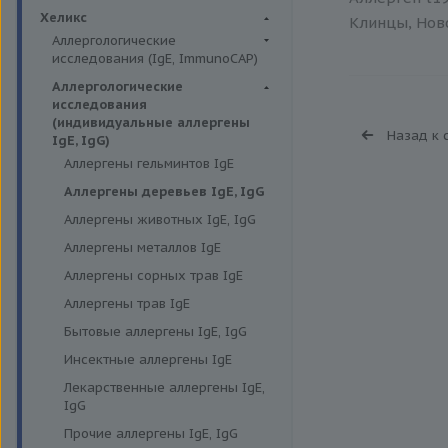
Биохимия крови
Хеликс
Клинцы, Ново
Аллергологические
исследования (IgE, ImmunoCAP)
Аллергены животных
Аллергологические
исследования
Аллергены пыльцы
(индивидуальные аллергены
Назад к 
Аллергокомпоненты
IgE, IgG)
Аллергены гельминтов IgE
Бытовые аллергены
Аллергены деревьев IgE, IgG
Пищевые аллегрены
Аллергены животных IgE, IgG
Аллергены металлов IgE
Аллергены сорных трав IgE
Аллергены трав IgE
Бытовые аллергены IgE, IgG
Инсектные аллергены IgE
Лекарственные аллергены IgE,
IgG
Прочие аллергены IgE, IgG