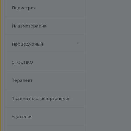
Хламидийная инфекция
Фракционный радиочастотный
Педиатрия
Цитомегаловирусная
лифтинг Мorpheus 8
инфекция
Эпидемический паротит
Плазмотерапия
Эпштейна-Барр вирус /
инфекционный мононуклеоз
Процедурный
Манипуляции
СТООНКО
Терапевт
Травматология-ортопедия
Удаления