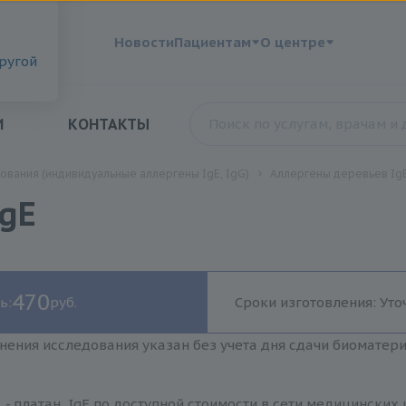
?
Новости
Пациентам
О центре
другой
И
КОНТАКТЫ
ования (индивидуальные аллергены IgE, IgG)
Аллергены деревьев IgE
IgE
470
ь:
руб.
Сроки изготовления: Уто
нения исследования указан без учета дня сдачи биоматер
 - платан, IgE по доступной стоимости в сети медицинских