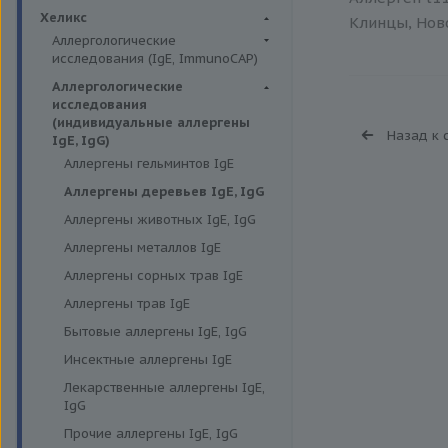
Биохимия крови
Хеликс
Клинцы, Ново
Аллергологические
исследования (IgE, ImmunoCAP)
Аллергены животных
Аллергологические
исследования
Аллергены пыльцы
(индивидуальные аллергены
Назад к 
Аллергокомпоненты
IgE, IgG)
Аллергены гельминтов IgE
Бытовые аллергены
Аллергены деревьев IgE, IgG
Пищевые аллегрены
Аллергены животных IgE, IgG
Аллергены металлов IgE
Аллергены сорных трав IgE
Аллергены трав IgE
Бытовые аллергены IgE, IgG
Инсектные аллергены IgE
Лекарственные аллергены IgE,
IgG
Прочие аллергены IgE, IgG