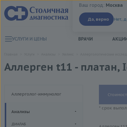
Ваш город:
Москва
Ваш город:
Москва
Да, верно
Нет, 
УСЛУГИ И ЦЕНЫ
ВРАЧИ
АКЦИ
Главная
Услуги
Анализы
Хеликс
Аллергологические исслед
Аллерген t11 - платан, 
Аллерголог-иммунолог
Стоимост
* срок выпол
Анализы
ДИАЛАБ
Аллерген t11