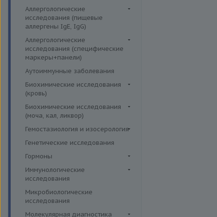
Аллергологические
исследования (пищевые
аллергены IgE, IgG)
Пищевые аллегрены IgE
Аллергологические
исследования (специфические
Пищевые аллегрены IgG
маркеры+панели)
Неспецифические маркеры
Аутоиммунные заболевания
аллергических реакций
Биохимические исследования
Определение специфических
(кровь)
иммуноглобулинов класса G
Витамины
Биохимические исследования
Определение специфических
(моча, кал, ликвор)
Жирные кислоты,
иммуноглобулинов класса Е
аминоклислоты, основания
Ликвор
Гемостазиология и изосерология
Пищевая непереносимость
Комплексные исследования на
Гемостазиология
Генетические исследования
Прогнозирование
витамины, микроэлементы и
Иммуногематология
Гормоны
эффективности АСИТ
жирные кислоты
Гормоны и их метаболиты в
Иммунологические
Симптомные профили
Липидный обмен
др. биоматериалах
исследования
Скрининговые исследования
Маркёры воспаления и
Гормоны и их метаболиты в
Иммуномодуляторы
Микробиологические
острофазовые белки
крови
исследования
Маркёры риска сердечно-
Гормоны и их метаболиты в
Молекулярная диагностика
сосудистых заболеваний