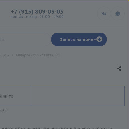
+7 (915) 809-03-03
контакт центр: 08:00 - 19:00
+
Запись на прием
, IgG
Аллерген t11 - платан, IgE
чняйте
иала
 центров Столичная диагностика в Брянской области: