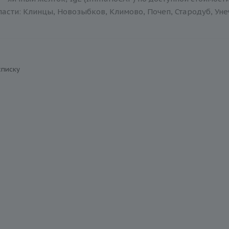
асти: Клинцы, Новозыбков, Климово, Почеп, Стародуб, Уне
списку