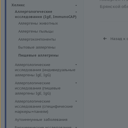
Биохимия крови
Хеликс
Брянской обл
Аллергологические
исследования (IgE, ImmunoCAP)
Аллергены животных
Аллергены пыльцы
Назад к 
Аллергокомпоненты
Бытовые аллергены
Пищевые аллегрены
Аллергологические
исследования (индивидуальные
аллергены IgE, IgG)
Аллергены гельминтов IgE
Аллергологические
исследования (пищевые
Аллергены деревьев IgE, IgG
аллергены IgE, IgG)
Аллергены животных IgE, IgG
Пищевые аллегрены IgE
Аллергологические
Аллергены металлов IgE
исследования (специфические
Пищевые аллегрены IgG
маркеры+панели)
Аллергены сорных трав IgE
Неспецифические маркеры
Аутоиммунные заболевания
Аллергены трав IgE
аллергических реакций
Биохимические исследования