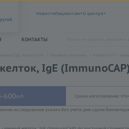
?
Новости
Пациентам
О центре
другой
И
КОНТАКТЫ
ования (IgE, ImmunoCAP)
Пищевые аллегрены
Аллерген f75 - яичн
желток, IgE (ImmunoCAP
600
ь:
руб.
Сроки изготовления: Уто
нения исследования указан без учета дня сдачи биоматер
 - яичный желток, IgE (ImmunoCAP) по доступной стоимост