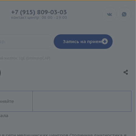
+7 (915) 809-03-03
контакт центр: 08:00 - 19:00
+
Запись на прием
ый желток, IgE (ImmunoCAP)
)
чняйте
иала
и в сети медицинских центров Столичная диагностика в