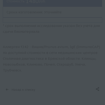
1480
Стоимость:
руб.
Сроки изготовления: Уточняйте
* срок выполнения исследования указан без учета дня
сдачи биоматериала
Аллерген f242 - Вишня/Prunus avium, IgE (ImmunoCAP)
по доступной стоимости в сети медицинских центров
Столичная диагностика в Брянской области: Клинцы,
Новозыбков, Климово, Почеп, Стародуб, Унеча,
Трубчевск.
Назад к списку