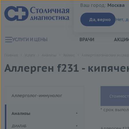
Ваш город:
Москва
Ваш город:
Москва
Да, верно
Нет, 
УСЛУГИ И ЦЕНЫ
ВРАЧИ
АКЦИ
Главная
Услуги
Анализы
Хеликс
Аллергологические исслед
Аллерген f231 - кипяч
Аллерголог-иммунолог
Стоимост
* срок выпол
Анализы
ДИАЛАБ
Аллерген f23