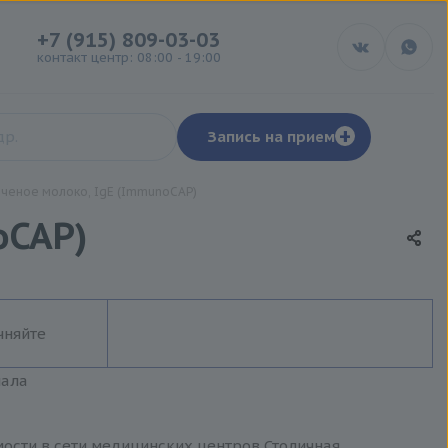
+7 (915) 809-03-03
контакт центр: 08:00 - 19:00
+
Запись на прием
яченое молоко, IgE (ImmunoCAP)
oCAP)
чняйте
иала
мости в сети медицинских центров Столичная