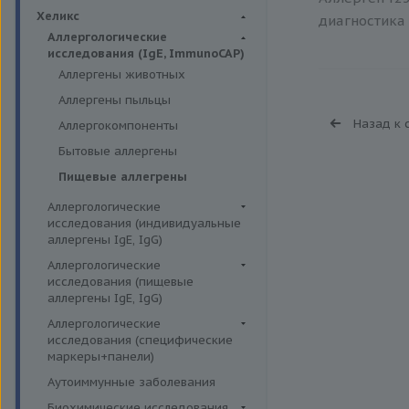
Биохимия крови
Хеликс
диагностика 
Аллергологические
исследования (IgE, ImmunoCAP)
Аллергены животных
Аллергены пыльцы
Назад к 
Аллергокомпоненты
Бытовые аллергены
Пищевые аллегрены
Аллергологические
исследования (индивидуальные
аллергены IgE, IgG)
Аллергены гельминтов IgE
Аллергологические
исследования (пищевые
Аллергены деревьев IgE, IgG
аллергены IgE, IgG)
Аллергены животных IgE, IgG
Пищевые аллегрены IgE
Аллергологические
Аллергены металлов IgE
исследования (специфические
Пищевые аллегрены IgG
маркеры+панели)
Аллергены сорных трав IgE
Неспецифические маркеры
Аутоиммунные заболевания
Аллергены трав IgE
аллергических реакций
Биохимические исследования