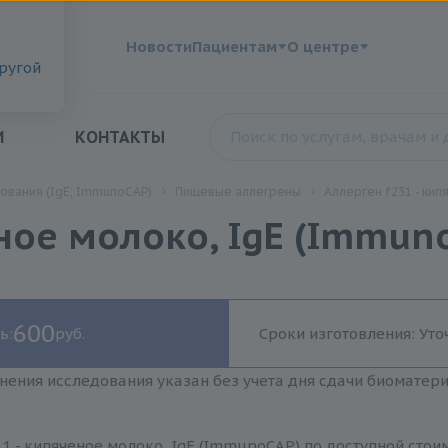
?
Новости
Пациентам
О центре
другой
И
КОНТАКТЫ
ования (IgE, ImmunoCAP)
Пищевые аллегрены
Аллерген f231 - кип
еное молоко, IgE (Immun
600
ь:
руб.
Сроки изготовления: Уто
нения исследования указан без учета дня сдачи биоматер
1 - кипяченое молоко, IgE (ImmunoCAP) по доступной стои