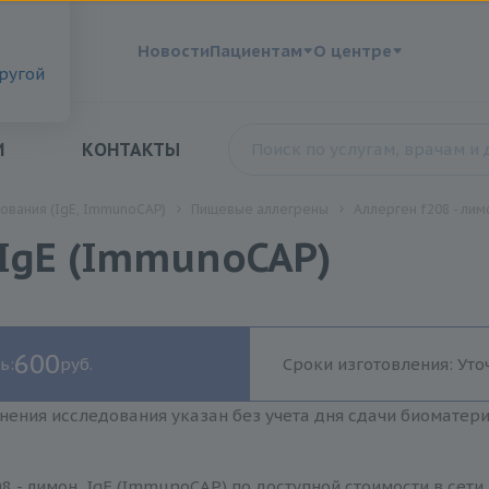
?
Новости
Пациентам
О центре
другой
И
КОНТАКТЫ
ования (IgE, ImmunoCAP)
Пищевые аллегрены
Аллерген f208 - лим
 IgE (ImmunoCAP)
600
ь:
руб.
Сроки изготовления: Уто
нения исследования указан без учета дня сдачи биоматер
8 - лимон, IgE (ImmunoCAP) по доступной стоимости в сет