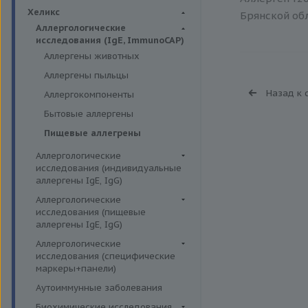
Биохимия крови
Хеликс
Брянской обл
Аллергологические
исследования (IgE, ImmunoCAP)
Аллергены животных
Аллергены пыльцы
Назад к 
Аллергокомпоненты
Бытовые аллергены
Пищевые аллегрены
Аллергологические
исследования (индивидуальные
аллергены IgE, IgG)
Аллергены гельминтов IgE
Аллергологические
исследования (пищевые
Аллергены деревьев IgE, IgG
аллергены IgE, IgG)
Аллергены животных IgE, IgG
Пищевые аллегрены IgE
Аллергологические
Аллергены металлов IgE
исследования (специфические
Пищевые аллегрены IgG
маркеры+панели)
Аллергены сорных трав IgE
Неспецифические маркеры
Аутоиммунные заболевания
Аллергены трав IgE
аллергических реакций
Биохимические исследования