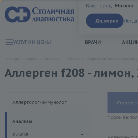
Ваш город:
Москва
Ваш город:
Москва
Да, верно
Нет, 
УСЛУГИ И ЦЕНЫ
ВРАЧИ
АКЦИ
Главная
Услуги
Анализы
Хеликс
Аллергологические исслед
Аллерген f208 - лимон,
Аллерголог-иммунолог
Стоимост
* срок выпол
Анализы
ДИАЛАБ
Аллерген f20