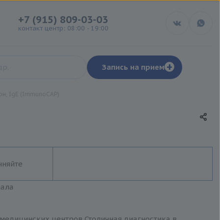
+7 (915) 809-03-03
контакт центр: 08:00 - 19:00
+
Запись на прием
он, IgE (ImmunoCAP)
чняйте
иала
и медицинских центров Столичная диагностика в