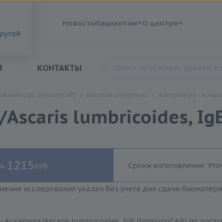
?
Новости
Пациентам
О центре
другой
И
КОНТАКТЫ
ования (IgE, ImmunoCAP)
Бытовые аллергены
Аллерген p1 - Аскари
/Ascaris lumbricoides, I
1215
ь:
руб.
Сроки изготовления: Уто
нения исследования указан без учета дня сдачи биоматер
- Аскарида/Ascaris lumbricoides, IgE (ImmunoCAP) по дост