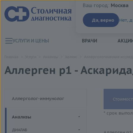
Ваш город:
Москва
Ваш город:
Москва
Да, верно
Нет, 
УСЛУГИ И ЦЕНЫ
ВРАЧИ
АКЦИ
Главная
Услуги
Анализы
Хеликс
Аллергологические исслед
Аллерген p1 - Аскарида
Аллерголог-иммунолог
Стоимост
* срок выпол
Анализы
ДИАЛАБ
Аллерген p1 