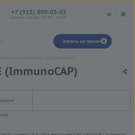
+7 (915) 809-03-03
контакт центр: 08:00 - 19:00
+
Запись на прием
да/Ascaris lumbricoides, IgE (ImmunoCAP)
gE (ImmunoCAP)
чняйте
иала
упной стоимости в сети медицинских центров Столичная