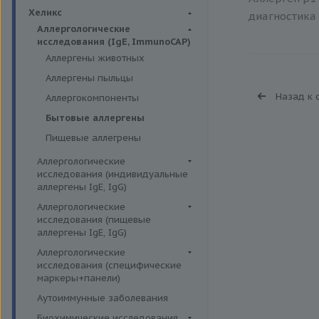
Биохимия крови
Хеликс
диагностика 
Аллергологические
исследования (IgE, ImmunoCAP)
Аллергены животных
Аллергены пыльцы
Назад к 
Аллергокомпоненты
Бытовые аллергены
Пищевые аллегрены
Аллергологические
исследования (индивидуальные
аллергены IgE, IgG)
Аллергены гельминтов IgE
Аллергологические
исследования (пищевые
Аллергены деревьев IgE, IgG
аллергены IgE, IgG)
Аллергены животных IgE, IgG
Пищевые аллегрены IgE
Аллергологические
Аллергены металлов IgE
исследования (специфические
Пищевые аллегрены IgG
маркеры+панели)
Аллергены сорных трав IgE
Неспецифические маркеры
Аутоиммунные заболевания
Аллергены трав IgE
аллергических реакций
Биохимические исследования