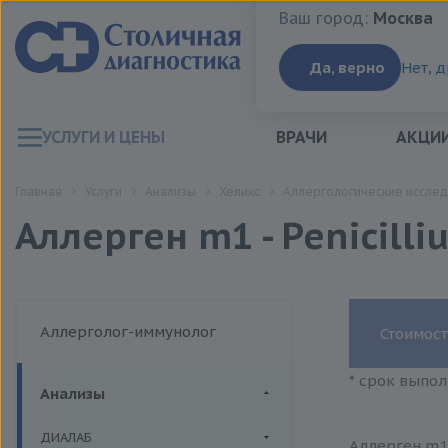
Ваш город:
Москва
Ваш город:
Москва
Да, верно
Нет, 
УСЛУГИ И ЦЕНЫ
ВРАЧИ
АКЦИ
Главная
Услуги
Анализы
Хеликс
Аллергологические исслед
Аллерген m1 - Penicill
Аллерголог-иммунолог
Стоимост
* срок выпол
Анализы
ДИАЛАБ
Аллерген m1 