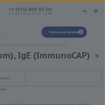
+7 (915) 809-03-03
контакт центр: 08:00 - 19:00
+
Запись на прием
llium notatum (P.chrysogenum), IgE (ImmunoCAP)
num), IgE (ImmunoCAP)
чняйте
иала
по доступной стоимости в сети медицинских центров