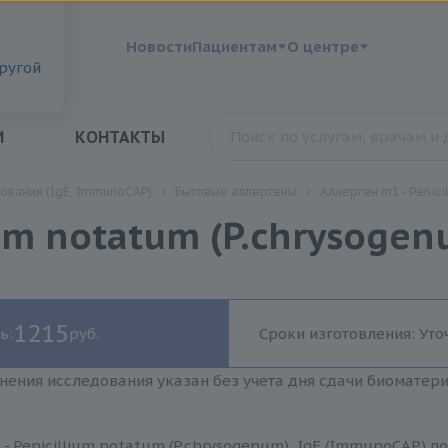
?
Новости
Пациентам
О центре
другой
И
КОНТАКТЫ
ования (IgE, ImmunoCAP)
Бытовые аллергены
Аллерген m1 - Penici
ium notatum (P.chrysoge
1215
ь:
руб.
Сроки изготовления: Уто
нения исследования указан без учета дня сдачи биоматер
- Penicillium notatum (P.chrysogenum), IgE (ImmunoCAP) 