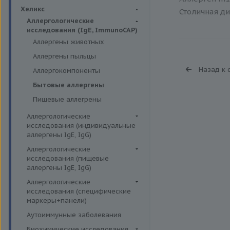
Биохимия крови
Хеликс
Столичная ди
Аллергологические
исследования (IgE, ImmunoCAP)
Аллергены животных
Аллергены пыльцы
Назад к 
Аллергокомпоненты
Бытовые аллергены
Пищевые аллегрены
Аллергологические
исследования (индивидуальные
аллергены IgE, IgG)
Аллергены гельминтов IgE
Аллергологические
исследования (пищевые
Аллергены деревьев IgE, IgG
аллергены IgE, IgG)
Аллергены животных IgE, IgG
Пищевые аллегрены IgE
Аллергологические
Аллергены металлов IgE
исследования (специфические
Пищевые аллегрены IgG
маркеры+панели)
Аллергены сорных трав IgE
Неспецифические маркеры
Аутоиммунные заболевания
Аллергены трав IgE
аллергических реакций
Биохимические исследования