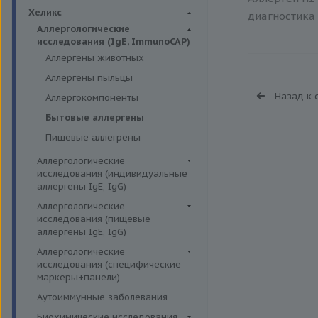
Биохимия крови
Хеликс
диагностика 
Аллергологические
исследования (IgE, ImmunoCAP)
Аллергены животных
Аллергены пыльцы
Назад к 
Аллергокомпоненты
Бытовые аллергены
Пищевые аллегрены
Аллергологические
исследования (индивидуальные
аллергены IgE, IgG)
Аллергены гельминтов IgE
Аллергологические
исследования (пищевые
Аллергены деревьев IgE, IgG
аллергены IgE, IgG)
Аллергены животных IgE, IgG
Пищевые аллегрены IgE
Аллергологические
Аллергены металлов IgE
исследования (специфические
Пищевые аллегрены IgG
маркеры+панели)
Аллергены сорных трав IgE
Неспецифические маркеры
Аутоиммунные заболевания
Аллергены трав IgE
аллергических реакций
Биохимические исследования