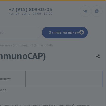
+7 (915) 809-03-03
контакт центр: 08:00 - 19:00
+
Запись на прием
яя пыль (Hollister), IgE (ImmunoCAP)
(ImmunoCAP)
чняйте
иала
й стоимости в сети медицинских центров Столичная