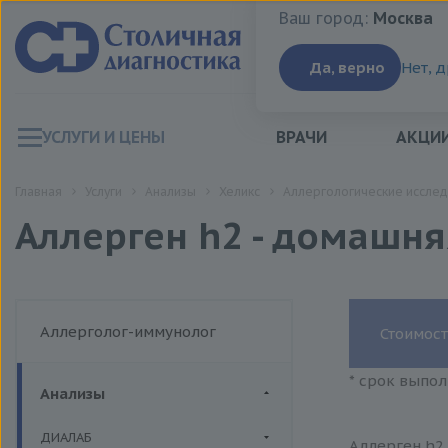
Ваш город:
Москва
Ваш город:
Москва
Да, верно
Нет, 
УСЛУГИ И ЦЕНЫ
ВРАЧИ
АКЦИ
Главная
Услуги
Анализы
Хеликс
Аллергологические исслед
Аллерген h2 - домашняя
Аллерголог-иммунолог
Стоимост
* срок выпол
Анализы
ДИАЛАБ
Аллерген h2 