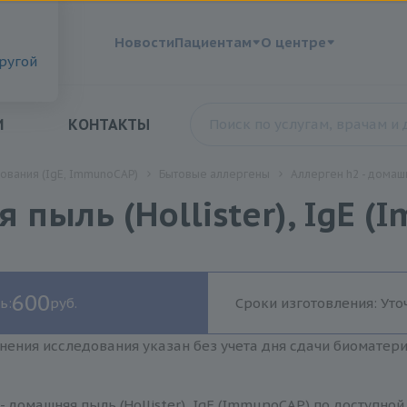
?
Новости
Пациентам
О центре
другой
И
КОНТАКТЫ
ования (IgE, ImmunoCAP)
Бытовые аллергены
Аллерген h2 - домашн
 пыль (Hollister), IgE 
600
ь:
руб.
Сроки изготовления: Уто
нения исследования указан без учета дня сдачи биоматер
- домашняя пыль (Hollister), IgE (ImmunoCAP) по доступно