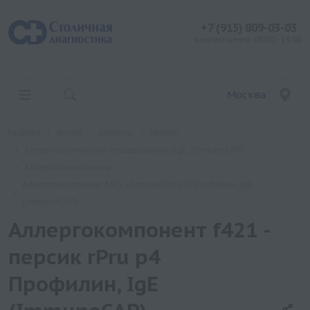
+7 (915) 809-03-03
контакт центр: 08:00 - 19:00
Москва
Главная
Услуги
Анализы
Хеликс
Аллергологические исследования (IgE, ImmunoCAP)
Аллергокомпоненты
Аллергокомпонент f421 - персик rPru p4 Профилин, IgE
(ImmunoCAP)
Аллергокомпонент f421 -
персик rPru p4
Профилин, IgE