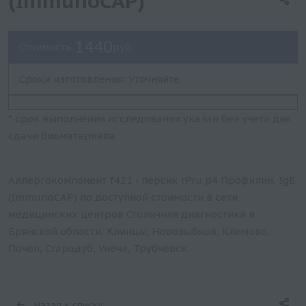
(ImmunoCAP)
1440
Стоимость:
руб.
Сроки изготовления: Уточняйте
* срок выполнения исследования указан без учета дня
сдачи биоматериала
Аллергокомпонент f421 - персик rPru p4 Профилин, IgE
(ImmunoCAP) по доступной стоимости в сети
медицинских центров Столичная диагностика в
Брянской области: Клинцы, Новозыбков, Климово,
Почеп, Стародуб, Унеча, Трубчевск.
Назад к списку