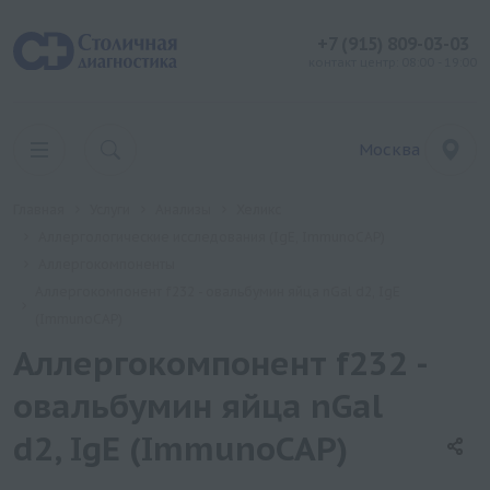
+7 (915) 809-03-03
контакт центр: 08:00 - 19:00
Москва
Главная
Услуги
Анализы
Хеликс
Аллергологические исследования (IgE, ImmunoCAP)
Аллергокомпоненты
Аллергокомпонент f232 - овальбумин яйца nGal d2, IgE
(ImmunoCAP)
Аллергокомпонент f232 -
овальбумин яйца nGal
d2, IgE (ImmunoCAP)