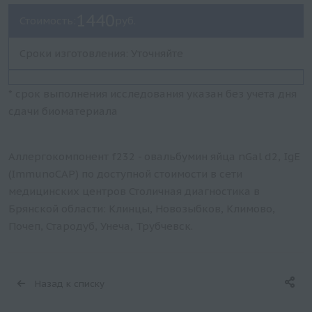
1440
Стоимость:
руб.
Сроки изготовления: Уточняйте
* срок выполнения исследования указан без учета дня
сдачи биоматериала
Аллергокомпонент f232 - овальбумин яйца nGal d2, IgE
(ImmunoCAP) по доступной стоимости в сети
медицинских центров Столичная диагностика в
Брянской области: Клинцы, Новозыбков, Климово,
Почеп, Стародуб, Унеча, Трубчевск.
Назад к списку