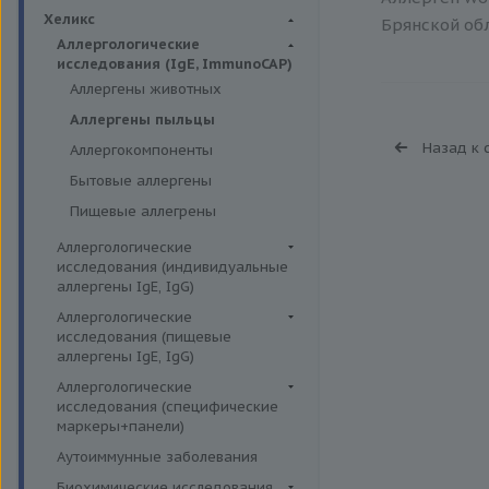
Биохимия крови
Хеликс
Брянской обл
Аллергологические
исследования (IgE, ImmunoCAP)
Аллергены животных
Аллергены пыльцы
Назад к 
Аллергокомпоненты
Бытовые аллергены
Пищевые аллегрены
Аллергологические
исследования (индивидуальные
аллергены IgE, IgG)
Аллергены гельминтов IgE
Аллергологические
исследования (пищевые
Аллергены деревьев IgE, IgG
аллергены IgE, IgG)
Аллергены животных IgE, IgG
Пищевые аллегрены IgE
Аллергологические
Аллергены металлов IgE
исследования (специфические
Пищевые аллегрены IgG
маркеры+панели)
Аллергены сорных трав IgE
Неспецифические маркеры
Аутоиммунные заболевания
Аллергены трав IgE
аллергических реакций
Биохимические исследования