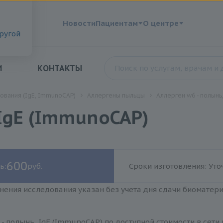
?
Новости
Пациентам
О центре
другой
И
КОНТАКТЫ
ования (IgE, ImmunoCAP)
Аллергены пыльцы
Аллерген w6 - полынь
 IgE (ImmunoCAP)
600
ь:
руб.
Сроки изготовления: Уто
нения исследования указан без учета дня сдачи биоматер
- полынь, IgE (ImmunoCAP) по доступной стоимости в сети