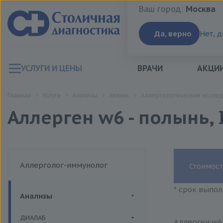
Ваш город:
Москва
Ваш город:
Москва
Да, верно
Нет, 
УСЛУГИ И ЦЕНЫ
ВРАЧИ
АКЦИ
Главная
Услуги
Анализы
Хеликс
Аллергологические исслед
Аллерген w6 - полынь,
Аллерголог-иммунолог
Стоимост
* срок выпол
Анализы
ДИАЛАБ
Аллерген w6 