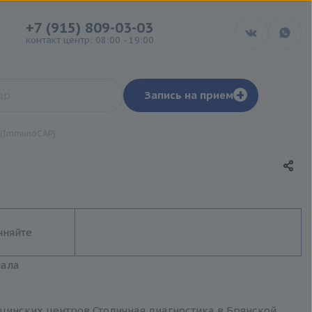
+7 (915) 809-03-03
контакт центр: 08:00 - 19:00
+
Запись на прием
E (ImmunoCAP)
чняйте
иала
дицинских центров Столичная диагностика в Брянской