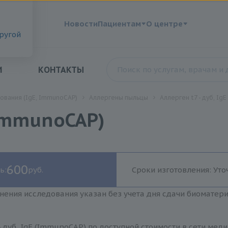
?
Новости
Пациентам
О центре
другой
И
КОНТАКТЫ
ования (IgE, ImmunoCAP)
Аллергены пыльцы
Аллерген t7 - дуб, Ig
(ImmunoCAP)
600
ь:
руб.
Сроки изготовления: Уто
нения исследования указан без учета дня сдачи биоматер
- дуб, IgE (ImmunoCAP) по доступной стоимости в сети ме