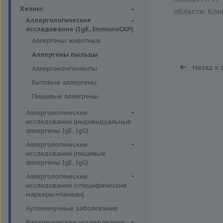
Биохимия крови
Хеликс
области: Кли
Аллергологические
исследования (IgE, ImmunoCAP)
Аллергены животных
Аллергены пыльцы
Назад к 
Аллергокомпоненты
Бытовые аллергены
Пищевые аллегрены
Аллергологические
исследования (индивидуальные
аллергены IgE, IgG)
Аллергены гельминтов IgE
Аллергологические
исследования (пищевые
Аллергены деревьев IgE, IgG
аллергены IgE, IgG)
Аллергены животных IgE, IgG
Пищевые аллегрены IgE
Аллергологические
Аллергены металлов IgE
исследования (специфические
Пищевые аллегрены IgG
маркеры+панели)
Аллергены сорных трав IgE
Неспецифические маркеры
Аутоиммунные заболевания
Аллергены трав IgE
аллергических реакций
Биохимические исследования