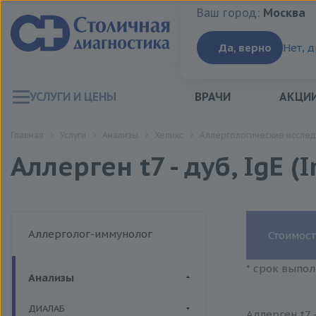
Ваш город:
Москва
Ваш город:
Москва
Да, верно
Нет, 
УСЛУГИ И ЦЕНЫ
ВРАЧИ
АКЦИ
Главная
Услуги
Анализы
Хеликс
Аллергологические исслед
Аллерген t7 - дуб, IgE 
Аллерголог-иммунолог
Стоимост
* срок выпол
Анализы
ДИАЛАБ
Аллерген t7 