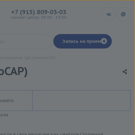
+7 (915) 809-03-03
контакт центр: 08:00 - 19:00
+
Запись на прием
ой пальчатый, IgE (ImmunoCAP)
oCAP)
чняйте
иала
мости в сети медицинских центров Столичная