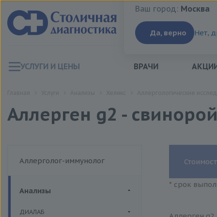
Ваш город:
Москва
Ваш город:
Москва
Да, верно
Нет, 
УСЛУГИ И ЦЕНЫ
ВРАЧИ
АКЦИ
Главная
Услуги
Анализы
Хеликс
Аллергологические исслед
Аллерген g2 - свиноро
Аллерголог-иммунолог
Стоимост
* срок выпол
Анализы
ДИАЛАБ
Аллерген g2 