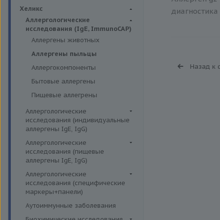
Биохимия крови
Хеликс
диагностика 
Аллергологические
исследования (IgE, ImmunoCAP)
Аллергены животных
Аллергены пыльцы
Назад к 
Аллергокомпоненты
Бытовые аллергены
Пищевые аллегрены
Аллергологические
исследования (индивидуальные
аллергены IgE, IgG)
Аллергены гельминтов IgE
Аллергологические
исследования (пищевые
Аллергены деревьев IgE, IgG
аллергены IgE, IgG)
Аллергены животных IgE, IgG
Пищевые аллегрены IgE
Аллергологические
Аллергены металлов IgE
исследования (специфические
Пищевые аллегрены IgG
маркеры+панели)
Аллергены сорных трав IgE
Неспецифические маркеры
Аутоиммунные заболевания
Аллергены трав IgE
аллергических реакций
Биохимические исследования