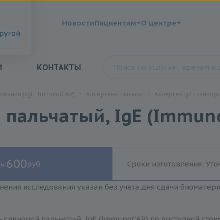
?
Новости
Пациентам
О центре
другой
И
КОНТАКТЫ
ования (IgE, ImmunoCAP)
Аллергены пыльцы
Аллерген g2 - свинор
й пальчатый, IgE (Immun
600
ь:
руб.
Сроки изготовления: Уто
нения исследования указан без учета дня сдачи биоматер
- свинорой пальчатый, IgE (ImmunoCAP) по доступной стои