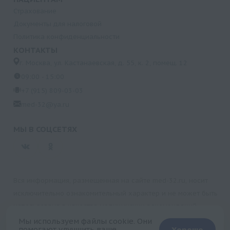
Страхование
Документы для налоговой
Политика конфиденциальности
КОНТАКТЫ
г. Москва, ул. Кастанаевская, д. 55, к. 2, помещ. 12
09:00 - 15:00
+7 (915) 809-03-03
med-32@ya.ru
МЫ В СОЦСЕТЯХ
Вся информация, размещенная на сайте med-32.ru, носит
исключительно ознакомительный характер и не может быть
использована в качестве медицинских рекомендаций.
Пользуясь данным сайтом и любыми его сервисами, вы
Мы используем файлы cookie. Они
помогают улучшить ваше
Хорошо