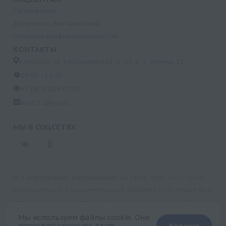
Страхование
Документы для налоговой
Политика конфиденциальности
КОНТАКТЫ
г. Москва, ул. Кастанаевская, д. 55, к. 2, помещ. 12
09:00 - 15:00
+7 (915) 809-03-03
med-32@ya.ru
МЫ В СОЦСЕТЯХ
Вся информация, размещенная на сайте med-32.ru, носит
исключительно ознакомительный характер и не может быть
использована в качестве медицинских рекомендаций.
Пользуясь данным сайтом и любыми его сервисами, вы
Мы используем файлы cookie. Они
помогают улучшить ваше
Хорошо