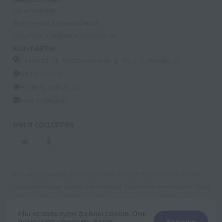
Страхование
Документы для налоговой
Политика конфиденциальности
КОНТАКТЫ
г. Москва, ул. Кастанаевская, д. 55, к. 2, помещ. 12
09:00 - 15:00
+7 (915) 809-03-03
med-32@ya.ru
МЫ В СОЦСЕТЯХ
Вся информация, размещенная на сайте med-32.ru, носит
исключительно ознакомительный характер и не может быть
использована в качестве медицинских рекомендаций.
Пользуясь данным сайтом и любыми его сервисами, вы
Мы используем файлы cookie. Они
помогают улучшить ваше
Хорошо