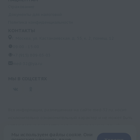
Страхование
Документы для налоговой
Политика конфиденциальности
КОНТАКТЫ
г. Москва, ул. Кастанаевская, д. 55, к. 2, помещ. 12
09:00 - 15:00
+7 (915) 809-03-03
med-32@ya.ru
МЫ В СОЦСЕТЯХ
Вся информация, размещенная на сайте med-32.ru, носит
исключительно ознакомительный характер и не может быть
использована в качестве медицинских рекомендаций.
Пользуясь данным сайтом и любыми его сервисами, вы
Мы используем файлы cookie. Они
помогают улучшить ваше
Хорошо