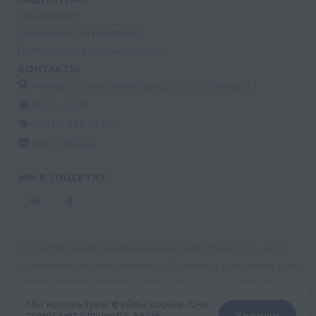
Страхование
Документы для налоговой
Политика конфиденциальности
КОНТАКТЫ
г. Москва, ул. Кастанаевская, д. 55, к. 2, помещ. 12
09:00 - 15:00
+7 (915) 809-03-03
med-32@ya.ru
МЫ В СОЦСЕТЯХ
Вся информация, размещенная на сайте med-32.ru, носит
исключительно ознакомительный характер и не может быть
использована в качестве медицинских рекомендаций.
Пользуясь данным сайтом и любыми его сервисами, вы
Мы используем файлы cookie. Они
помогают улучшить ваше
Хорошо