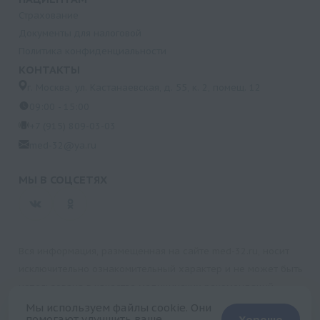
Страхование
Документы для налоговой
Политика конфиденциальности
КОНТАКТЫ
г. Москва, ул. Кастанаевская, д. 55, к. 2, помещ. 12
09:00 - 15:00
+7 (915) 809-03-03
med-32@ya.ru
МЫ В СОЦСЕТЯХ
Вся информация, размещенная на сайте med-32.ru, носит
исключительно ознакомительный характер и не может быть
использована в качестве медицинских рекомендаций.
Пользуясь данным сайтом и любыми его сервисами, вы
Мы используем файлы cookie. Они
помогают улучшить ваше
Хорошо