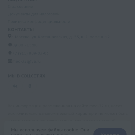
Страхование
Документы для налоговой
Политика конфиденциальности
КОНТАКТЫ
г. Москва, ул. Кастанаевская, д. 55, к. 2, помещ. 12
09:00 - 15:00
+7 (915) 809-03-03
med-32@ya.ru
МЫ В СОЦСЕТЯХ
Вся информация, размещенная на сайте med-32.ru, носит
исключительно ознакомительный характер и не может быть
использована в качестве медицинских рекомендаций.
Пользуясь данным сайтом и любыми его сервисами, вы
Мы используем файлы cookie. Они
помогают улучшить ваше
Хорошо