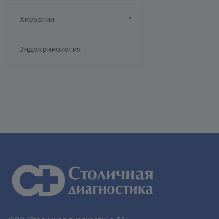
человека
Токсоплазмоз
Хирургия
Трихомониаз
Флебология
Туберкулез
Эндокринология
Уреаплазменная инфекция
Хламидийная инфекция
Цитомегаловирусная
инфекция
Эпидемический паротит
Эпштейна-Барр вирус /
инфекционный мононуклеоз