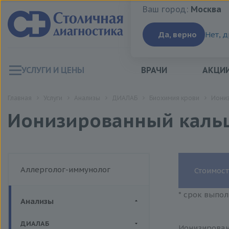
Ваш город:
Москва
Ваш город:
Москва
Да, верно
Нет, 
УСЛУГИ И ЦЕНЫ
ВРАЧИ
АКЦИ
Главная
Услуги
Анализы
ДИАЛАБ
Биохимия крови
Иониз
Ионизированный каль
Аллерголог-иммунолог
Стоимост
* срок выпол
Анализы
ДИАЛАБ
Ионизирован