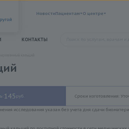
?
Новости
Пациентам
О центре
другой
И
КОНТАКТЫ
ированный кальций
ций
145
ь:
руб.
Сроки изготовления: Уто
нения исследования указан без учета дня сдачи биоматер
ный кальций по доступной стоимости в сети медицинских ц