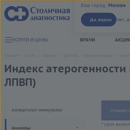
Ваш город:
Москва
Ваш город:
Москва
Да, верно
Нет, 
УСЛУГИ И ЦЕНЫ
ВРАЧИ
АКЦИ
Главная
Услуги
Анализы
ДИАЛАБ
Биохимия крови
Индек
Индекс атерогенности 
ЛПВП)
Аллерголог-иммунолог
Стоимост
* срок выпол
Анализы