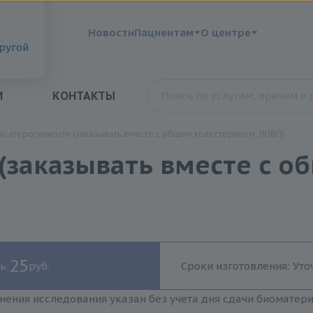
?
Новости
Пациентам
О центре
другой
И
КОНТАКТЫ
с атерогенности (заказывать вместе с общим холестерином, ЛПВП)
(заказывать вместе с 
25
ь:
руб.
Сроки изготовления: Уто
нения исследования указан без учета дня сдачи биоматер