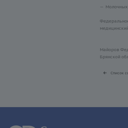
Молочных 
Федеральное
медицинский
Майоров Фед
Брянской обл
Список с