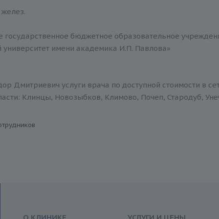
желез.
 государственное бюджетное образовательное учреждени
 университет имени академика И.П. Павлова»
ор Дмитриевич услуги врача по доступной стоимости в се
асти: Клинцы, Новозыбков, Климово, Почеп, Стародуб, Уне
отрудников
О КЛИНИКЕ
УСЛУГИ И ЦЕНЫ