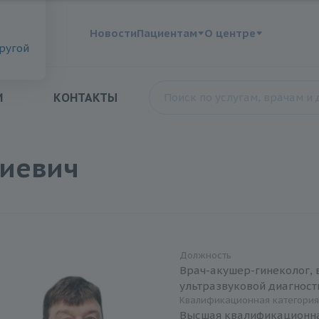
?
Новости
Пациентам
О центре
другой
И
КОНТАКТЫ
иевич
Должность
Врач-акушер-гинеколог, 
ультразвуковой диагност
Квалификационная категори
Высшая квалификационна