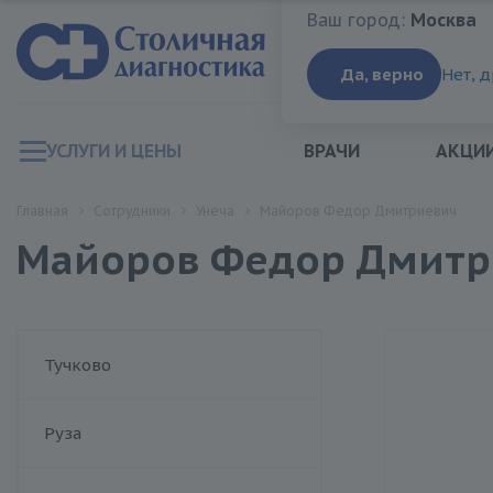
Ваш город:
Москва
Ваш город:
Москва
Да, верно
Нет, 
УСЛУГИ И ЦЕНЫ
ВРАЧИ
АКЦИ
Главная
Сотрудники
Унеча
Майоров Федор Дмитриевич
Майоров Федор Дмитр
Тучково
Руза