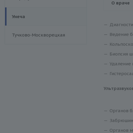
О враче
Унеча
Диагности
Ведение б
Тучково-Москворецкая
Кольпоско
Биопсия ш
Удаление 
Гистероса
Ультразвуко
Органов б
Забрюшинн
Органов м