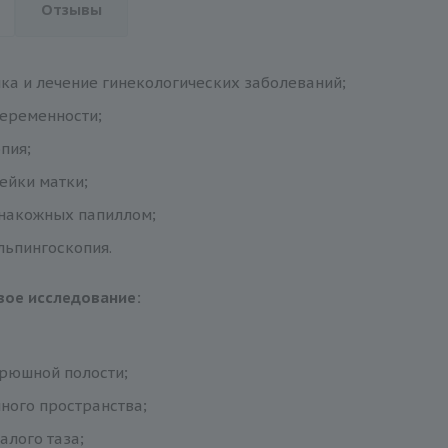
Отзывы
ка и лечение гинекологических заболеваний;
еременности;
пия;
ейки матки;
накожных папиллом;
льпингоскопия.
вое исследование:
рюшной полости;
ого пространства;
алого таза;