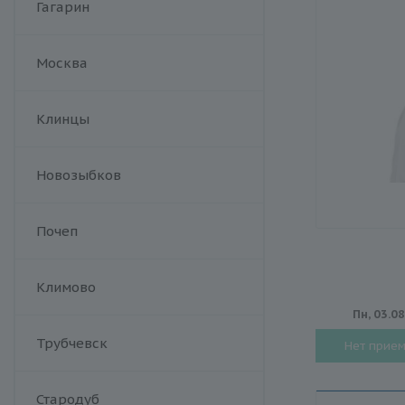
Гагарин
Москва
Клинцы
Новозыбков
Почеп
Климово
Пн, 03.0
Трубчевск
Нет прие
Стародуб