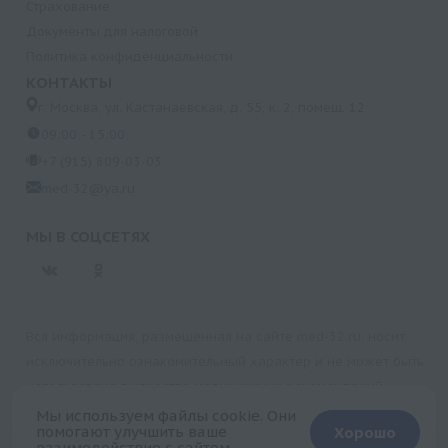
Страхование
Документы для налоговой
Политика конфиденциальности
КОНТАКТЫ
г. Москва, ул. Кастанаевская, д. 55, к. 2, помещ. 12
09:00 - 15:00
+7 (915) 809-03-03
med-32@ya.ru
МЫ В СОЦСЕТЯХ
Вся информация, размещенная на сайте med-32.ru, носит
исключительно ознакомительный характер и не может быть
использована в качестве медицинских рекомендаций.
Пользуясь данным сайтом и любыми его сервисами, вы
Мы используем файлы cookie. Они
помогают улучшить ваше
Хорошо
подтверждаете свое согласие на обработку персональной
взаимодействие с сайтом.