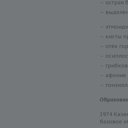
острая 
выделен
этмоид
кисты п
отёк го
осиплос
грибков
афония
тонзилл
Образова
1974 Каза
базовое о