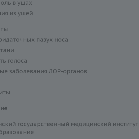
боль в ушах
ия из ушей
иты
ридаточных пазух носа
ртани
ть голоса
ые заболевания ЛОР-органов
иты
ние
нский государственный медицинский институт
бразование