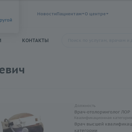
?
Новости
Пациентам
О центре
другой
И
КОНТАКТЫ
евич
Должность
Врач-отолоринголог ЛОР
Квалификационная категори
Врач высшей квалифика
категории