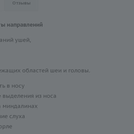
Отзывы
ты направлений
аний ушей,
ежащих областей шеи и головы.
ть в носу
 выделения из носа
а миндалинах
ие слуха
горле