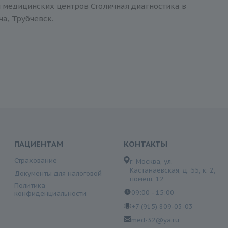
и медицинских центров Столичная диагностика в
ча, Трубчевск.
ПАЦИЕНТАМ
КОНТАКТЫ
Страхование
г. Москва, ул.
Кастанаевская, д. 55, к. 2,
Документы для налоговой
помещ. 12
Политика
09:00 - 15:00
конфиденциальности
+7 (915) 809-03-03
med-32@ya.ru