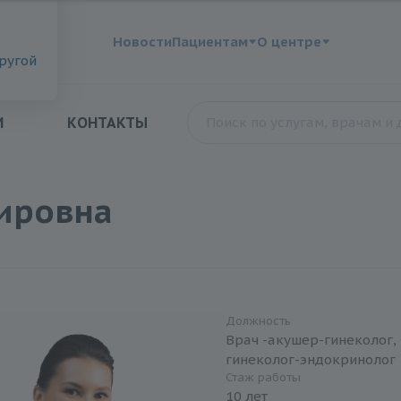
?
Новости
Пациентам
О центре
другой
И
КОНТАКТЫ
ировна
Должность
Врач -акушер-гинеколог, 
гинеколог-эндокринолог
Стаж работы
10 лет