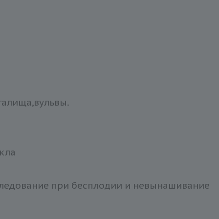
галища,вульвы.
икла
следование при бесплодии и невынашивание
а