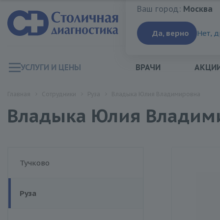
Ваш город:
Москва
Ваш город:
Москва
Да, верно
Нет, 
УСЛУГИ И ЦЕНЫ
ВРАЧИ
АКЦИ
Главная
Сотрудники
Руза
Владыка Юлия Владимировна
Владыка Юлия Владим
Тучково
Руза