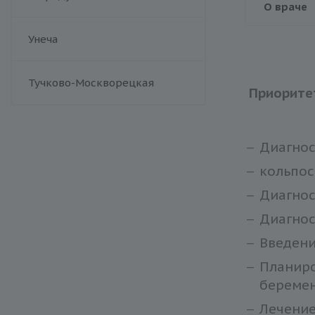
О враче
Унеча
Тучково-Москворецкая
Приорите
Диагнос
кольпос
Диагнос
Диагнос
Введени
Планиро
беремен
Лечение