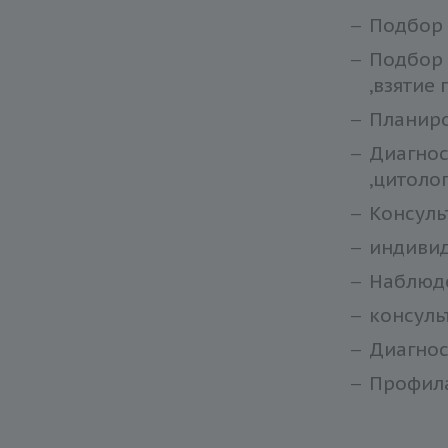
Подбор 
Подбор 
,взятие
Планир
Диагнос
,цитоло
Консуль
индиви
Наблюде
консуль
Диагнос
Профила