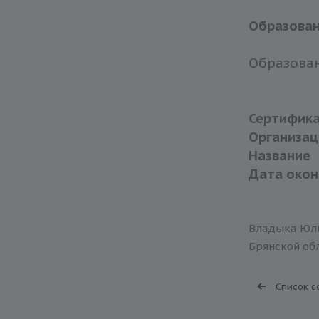
Образова
Образован
Сертифик
Организац
Название
Дата окон
Владыка Юли
Брянской обл
Список с