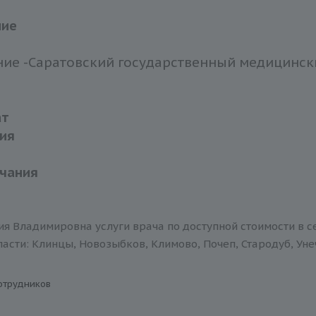
ние
ие -Саратовский государственный медицинский
ат
ия
чания
я Владимировна услуги врача по доступной стоимости в с
асти: Клинцы, Новозыбков, Климово, Почеп, Стародуб, Уне
отрудников