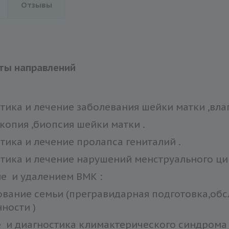
Отзывы
ты направлений
тика и лечение заболевания шейки матки ,вла
копия ,биопсия шейки матки .
тика и лечение пролапса гениталий .
тика и лечение нарушений менструального ц
е и удалением ВМК :
вание семьи (прегравидарная подготовка,об
ности )
 и диагностика климактерического синдром