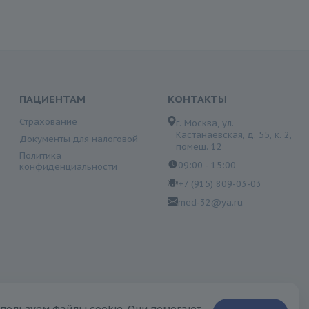
ПАЦИЕНТАМ
КОНТАКТЫ
Страхование
г. Москва, ул.
Кастанаевская, д. 55, к. 2,
Документы для налоговой
помещ. 12
Политика
09:00 - 15:00
конфиденциальности
+7 (915) 809-03-03
med-32@ya.ru
сключительно ознакомительный характер и не может быть
пользуем файлы cookie. Они помогают