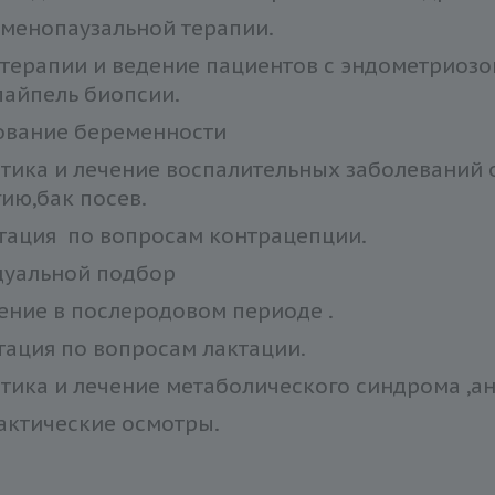
менопаузальной терапии.
терапии и ведение пациентов с эндометриозо
 пайпель биопсии.
ование беременности
тика и лечение воспалительных заболеваний о
гию,бак посев.
тация по вопросам контрацепции.
дуальной подбор
ние в послеродовом периоде .
тация по вопросам лактации.
тика и лечение метаболического синдрома ,ан
ктические осмотры.