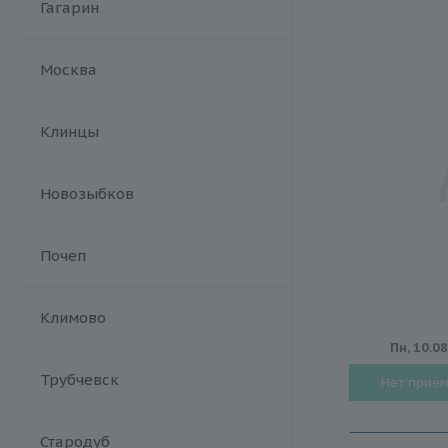
Гагарин
Москва
Клинцы
Новозыбков
Почеп
Климово
Пн, 10.0
Трубчевск
Нет прие
Стародуб